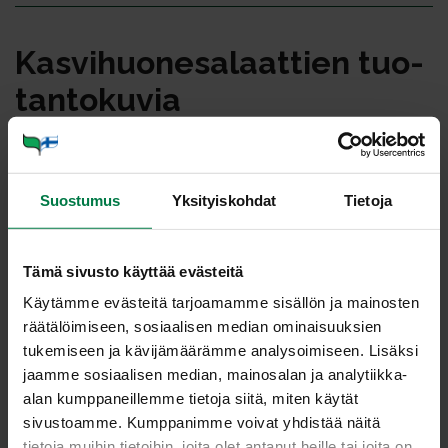
Kas­vi­huo­ne­sa­laat­tien tuo­
tan­to­ku­via
Kuvat: Kotimaiset Kasvikset ry / Teppo Johansson
Suostumus
Yksityiskohdat
Tietoja
Kasvihuonesalaattien kuvat: Kyröntarhat Oy:stä,
Pöytyältä.
Avomaansalaattien korjuu tehdään käsityönä
aikaisin aamulla tai myöhään illalla, jolloin salaatit
Tämä sivusto käyttää evästeitä
pysyvät mahdollisimman raikkaina.
Käytämme evästeitä tarjoamamme sisällön ja mainosten
Kuvat: 5
räätälöimiseen, sosiaalisen median ominaisuuksien
tukemiseen ja kävijämäärämme analysoimiseen. Lisäksi
jaamme sosiaalisen median, mainosalan ja analytiikka-
alan kumppaneillemme tietoja siitä, miten käytät
sivustoamme. Kumppanimme voivat yhdistää näitä
tietoja muihin tietoihin, joita olet antanut heille tai joita on