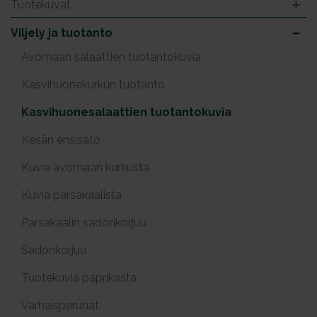
Tuotekuvat
Viljely ja tuotanto
Avomaan salaattien tuotantokuvia
Kasvihuonekurkun tuotanto
Kasvihuonesalaattien tuotantokuvia
Kesän ensisato
Kuvia avomaan kurkusta
Kuvia parsakaalista
Parsakaalin sadonkorjuu
Sadonkorjuu
Tuotekuvia paprikasta
Varhaisperunat