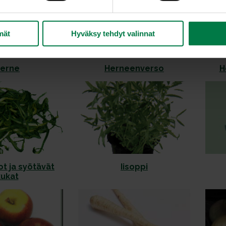
mät
Hyväksy tehdyt valinnat
erne
Herneenverso
H
ot ja syötävät
Iisoppi
kukat