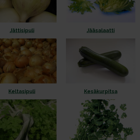
Jättisipuli
Jääsalaatti
Keltasipuli
Kesäkurpitsa