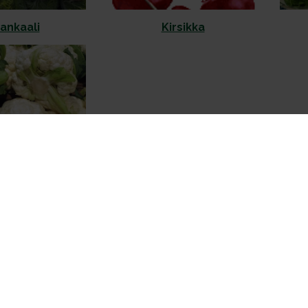
nankaali
Kirsikka
kakaali
Kumina