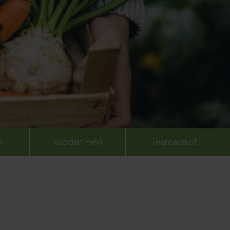
Ö
Vuoden HeVi
Teemaviikot