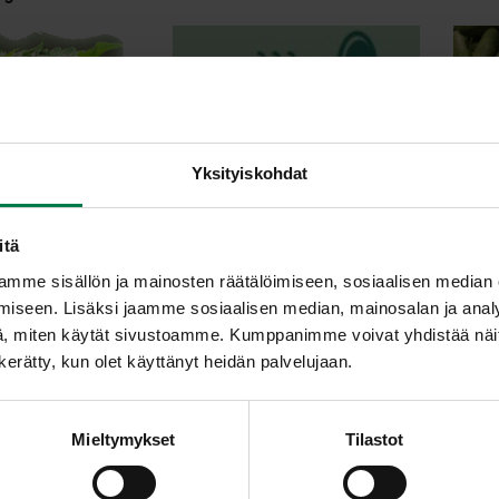
Yksityiskohdat
isiiso
Auringonkukan verso
itä
mme sisällön ja mainosten räätälöimiseen, sosiaalisen median
iseen. Lisäksi jaamme sosiaalisen median, mainosalan ja analy
, miten käytät sivustoamme. Kumppanimme voivat yhdistää näitä t
n kerätty, kun olet käyttänyt heidän palvelujaan.
taatti
Bataviasalaatti
Mieltymykset
Tilastot