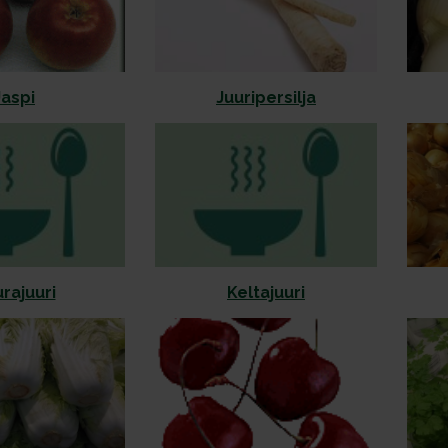
Jaspi
Juuripersilja
rajuuri
Keltajuuri