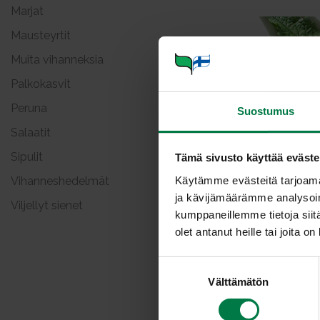
Marjat
Mausteyrtit
Muita vihanneksia
Palkokasvit
Peruna
Suostumus
Salaatit
An
Sipulit
Tämä sivusto käyttää eväste
Käytämme evästeitä tarjoama
Vihanneshedelmät
ja kävijämäärämme analysoim
Viljellyt sienet
kumppaneillemme tietoja siitä
olet antanut heille tai joita o
S
Ba
Välttämätön
u
o
s