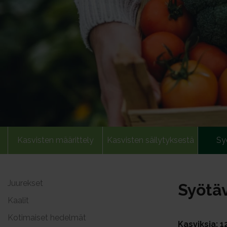
Kasvisten määrittely
Kasvisten säilytyksestä
Sy
Juurekset
Syötäv
Kaalit
Kotimaiset hedelmät
Kasviksia: 1