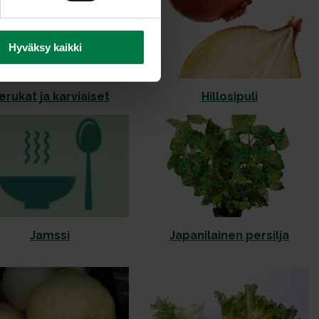
Hyväksy kaikki
erukat ja karviaiset
Hillosipuli
Jamssi
Japanilainen persilja