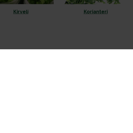
Kirveli
Korianteri
Kurkku
Kurkkuyrtti