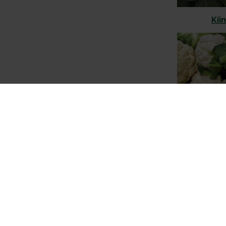
Kii
Kuk