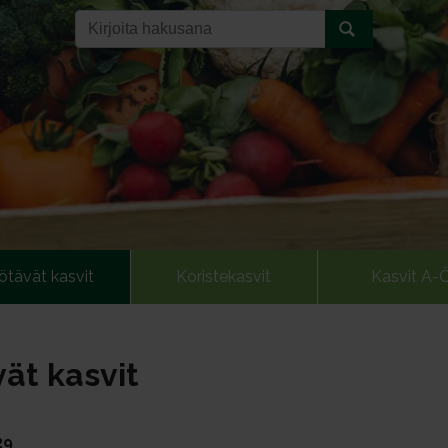
ötävät kasvit
Koristekasvit
Kasvit A-
ät kasvit
29