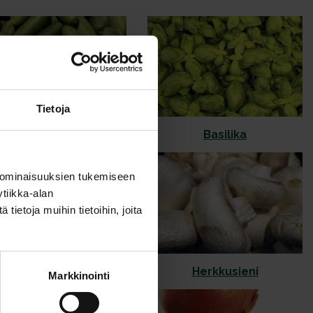
Tietoja
Avomaankurkku
Basilika
 ominaisuuksien tukemiseen
tiikka-alan
ietoja muihin tietoihin, joita
Erikoismarjat
Herkkusieni
Markkinointi