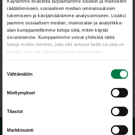
Käytämme evästeitä tarjoamamme sisällön ja mainosten
epäoikeudenmukaisena)
räätälöimiseen, sosiaalisen median ominaisuuksien
filosofiset (esim. kasvissyönti vaikuttaa henkiseen
tukemiseen ja kävijämäärämme analysoimiseen. Lisäksi
tasapainoon myönteisesti)
jaamme sosiaalisen median, mainosalan ja analytiikka-
ekologiset (esim. lihantuotannon katsotaan olevan
alan kumppaneillemme tietoja siitä, miten käytät
maapallon peltojen tuhlausta)
sivustoamme. Kumppanimme voivat yhdistää näitä
taloudelliset (esim. eläinproteiinin tuottaminen
tietoja muihin tietoihin, joita olet antanut heille tai joita on
kalliimpaa kuin kasviproteiinin)
kerätty, kun olet käyttänyt heidän palvelujaan.
terveydelliset (esim. kasvisten sisältämät terveyttä
ylläpitävät ja sairauksien riskiä vähentävät
S
Välttämätön
ominaisuudet, painonhallinta)
u
o
uteliaisuus ja muotisyyt (esim. ajan hengessä
s
pysyminen osoitetaan ruokavaliolla)
Mieltymykset
t
u
m
Tilastot
u
k
Markkinointi
s