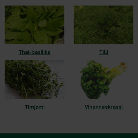
Thai-basilika
Tilli
Timjami
Vihanneskrassi