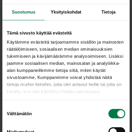
Suostumus
Yksityiskohdat
Tietoja
Kir­ve­li
Ko­rian­te­ri
Tämä sivusto käyttää evästeitä
Käytämme evästeitä tarjoamamme sisällön ja mainosten
räätälöimiseen, sosiaalisen median ominaisuuksien
tukemiseen ja kävijämäärämme analysoimiseen. Lisäksi
jaamme sosiaalisen median, mainosalan ja analytiikka-
alan kumppaneillemme tietoja siitä, miten käytät
sivustoamme. Kumppanimme voivat yhdistää näitä
Ku­mi­na
Kurk­kuyrt­ti
tietoja muihin tietoihin, joita olet antanut heille tai joita on
kerätty, kun olet käyttänyt heidän palvelujaan.
S
Välttämätön
u
o
s
Mieltymykset