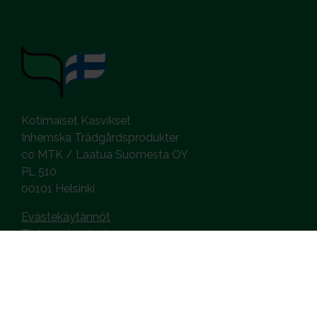
Kotimaiset Kasvikset
Inhemska Trädgårdsprodukter
co MTK / Laatua Suomesta OY
PL 510
00101 Helsinki
Evästekäytännöt
Tietosuojaseloste
MEDIA JA MATERIAALIT
Kuvagalleria
Logot ja esitteet