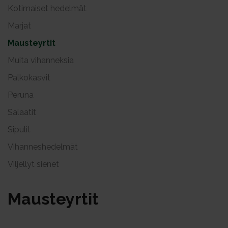
Kotimaiset hedelmät
Marjat
Mausteyrtit
Muita vihanneksia
Palkokasvit
Peruna
Salaatit
Sipulit
Vihanneshedelmät
Viljellyt sienet
Maus­teyr­tit