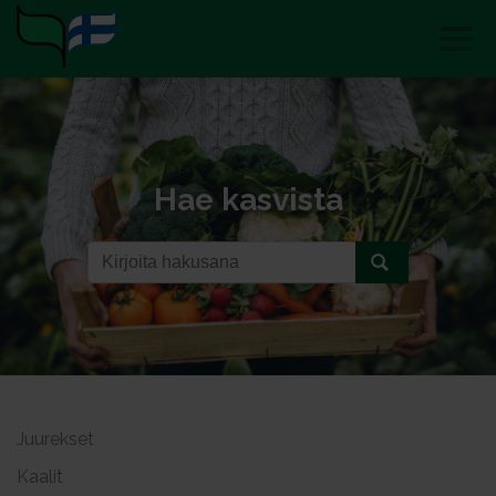
Hae kasvista
Juurekset
Kaalit