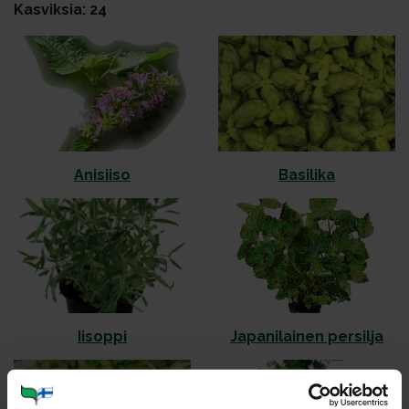
Kasviksia: 24
Ani­sii­so
Ba­si­li­ka
Ii­sop­pi
Ja­pa­ni­lai­nen per­sil­ja