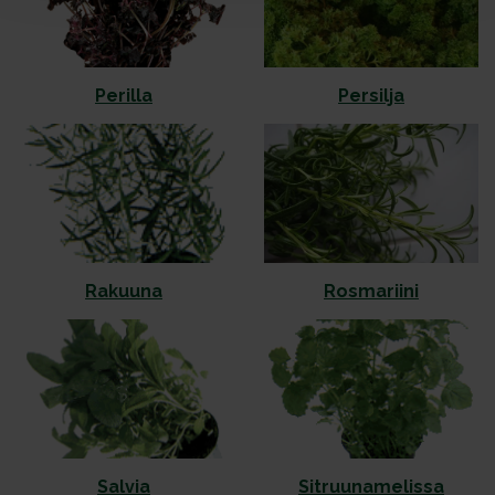
Pe­ril­la
Per­sil­ja
Rakuuna
Rosmariini
Salvia
Sitruunamelissa