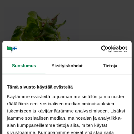
Suostumus
Yksityiskohdat
Tietoja
Parhaimmillaan kokoustarjoilu lisää osallistujien
Tämä sivusto käyttää evästeitä
energisyyttä, keventää tunnelmaa, nostaa mielialaa ja
Käytämme evästeitä tarjoamamme sisällön ja mainosten
jättää hyvän olon. Kasvikset, marjat ja hedelmät ovat
räätälöimiseen, sosiaalisen median ominaisuuksien
kokoustarjottavaa parhaasta päästä: keveitä, raikkaita ja
tukemiseen ja kävijämäärämme analysoimiseen. Lisäksi
moneksi muuntuvia.
jaamme sosiaalisen median, mainosalan ja analytiikka-
alan kumppaneillemme tietoja siitä, miten käytät
Puoli kiloa päivässä -kasvistavoite on hyvä periaate
sivustoamme. Kumppanimme voivat yhdistää näitä