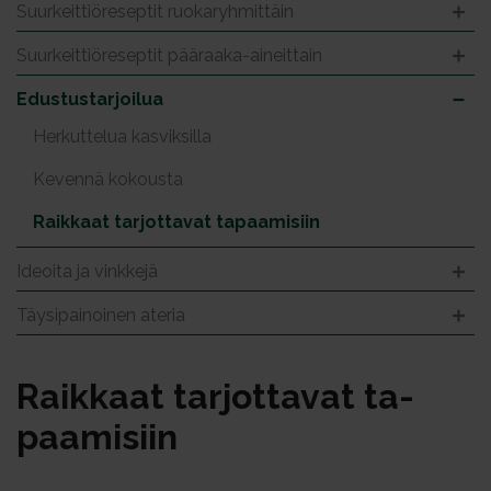
Suurkeittiöreseptit ruokaryhmittäin
Suurkeittiöreseptit pääraaka-aineittain
Edustustarjoilua
Herkuttelua kasviksilla
Kevennä kokousta
Raikkaat tarjottavat tapaamisiin
Ideoita ja vinkkejä
Täysipainoinen ateria
Raik­kaat tar­jot­ta­vat ta­
paa­mi­siin