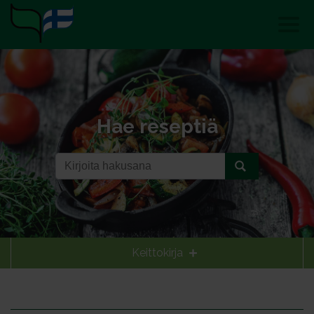
Hae reseptiä
Keittokirja