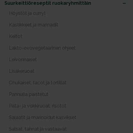
Suurkeittiöreseptit ruokaryhmittäin
Höystöt ja curryt
Kastikkeet ja marinadit
Keitot
Lakto-ovovegetaarinen ohjeet
Leivonnaiset
Lisäkeruoat
Ohukaiset, tacot ja tortillat
Pannulla paistetut
Pata- ja vokkiruoat, risotot
Salaatit ja marinoidut kasvikset
Salsat, tahnat ja vastaavat