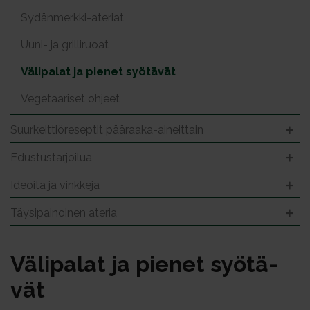
Sydänmerkki-ateriat
Uuni- ja grilliruoat
Välipalat ja pienet syötävät
Vegetaariset ohjeet
Suurkeittiöreseptit pääraaka-aineittain
Edustustarjoilua
Ideoita ja vinkkejä
Täysipainoinen ateria
Vä­li­pa­lat ja pie­net syö­tä­
vät