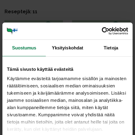
Reseptejä: 11
Suostumus
Yksityiskohdat
Tietoja
Herk­ku­sie­ni-lo­hi­pii­rak­
Jo­gurt­ti­hyy­te­lö ja man­
Tämä sivusto käyttää evästeitä
ka
sik­ka­mel­ba
Käytämme evästeitä tarjoamamme sisällön ja mainosten
räätälöimiseen, sosiaalisen median ominaisuuksien
tukemiseen ja kävijämäärämme analysoimiseen. Lisäksi
jaamme sosiaalisen median, mainosalan ja analytiikka-
alan kumppaneillemme tietoja siitä, miten käytät
sivustoamme. Kumppanimme voivat yhdistää näitä
tietoja muihin tietoihin, joita olet antanut heille tai joita on
Kas­vis-juus­to­pii­ras
Me­he­vä jau­he­li­ha-sa­
kerätty, kun olet käyttänyt heidän palvelujaan.
don­kor­juu­pii­ras