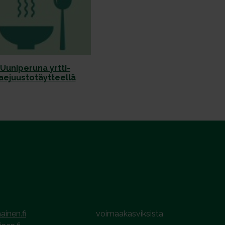
Uuniperuna yrtti-
aejuustotäytteellä
ainen.fi
voimaakasviksista