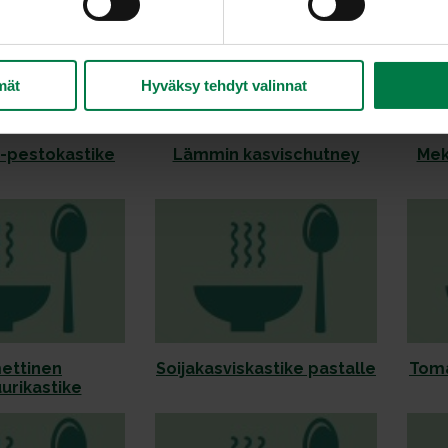
mät
Hyväksy tehdyt valinnat
i-pestokastike
Lämmin kasvischutney
Mek
ettinen
Soijakasviskastike pastalle
Toma
urikastike