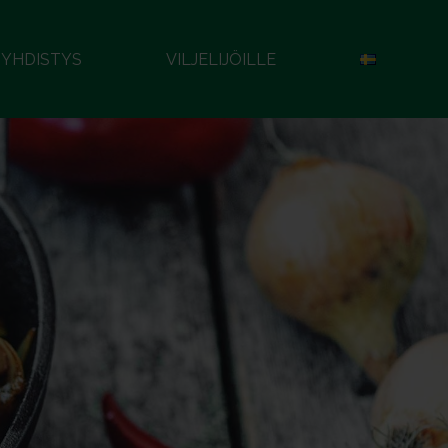
YHDISTYS
VILJELIJÖILLE