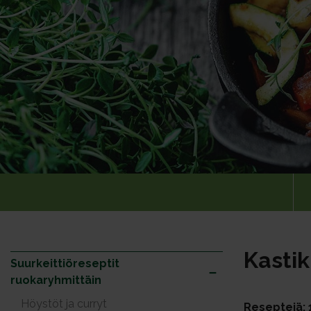
Kastik
Suurkeittiöreseptit
ruokaryhmittäin
Höystöt ja curryt
Reseptejä: 