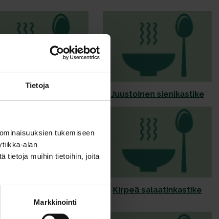
Tietoja
eliha-punajuurikastike
Juustoinen sienikastike
 ominaisuuksien tukemiseen
tiikka-alan
ietoja muihin tietoihin, joita
irpeä kasviskastike
Kirpeä salaatinkastike
Markkinointi