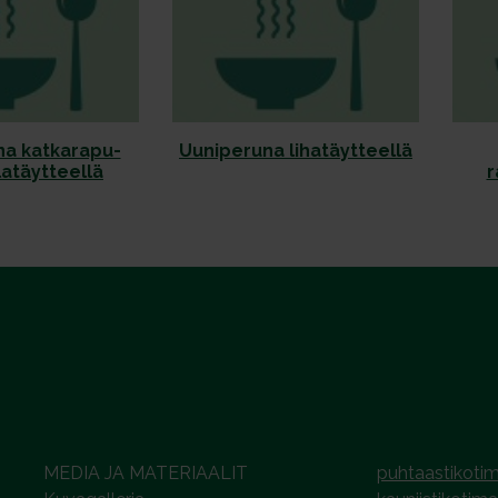
na katkarapu-
Uuniperuna lihatäytteellä
latäytteellä
r
MEDIA JA MATERIAALIT
puhtaastikotim