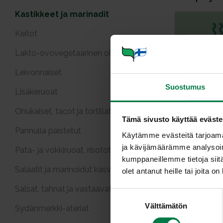
Kastikkeet ja marinadit
Keitot
Lakto-ovovegetaarinen ohjeet
Leivonnaiset
Suostumus
Lisäkeruoat
Curry-k
Ohukaiset, tacot ja tortillat
Tämä sivusto käyttää eväste
Pannulla paistetut
Käytämme evästeitä tarjoama
ja kävijämäärämme analysoim
Pata- ja vokkiruoat, risotot
kumppaneillemme tietoja siitä
Salaatit ja marinoidut kasvikset
olet antanut heille tai joita o
Salsat, tahnat ja vastaavat
Karibialain
S
Välttämätön
u
Sydänmerkki-ateriat
o