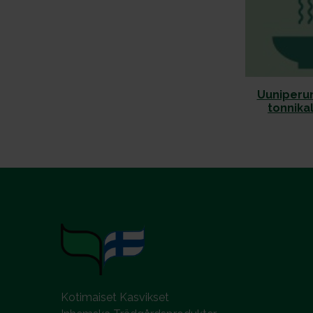
Uuniperu
tonnika
Kotimaiset Kasvikset