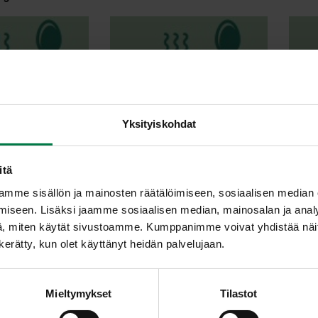
Yksityiskohdat
asviskastike
Herkkusieni-fenkolikastike
Jauh
itä
mme sisällön ja mainosten räätälöimiseen, sosiaalisen median
iseen. Lisäksi jaamme sosiaalisen median, mainosalan ja analy
, miten käytät sivustoamme. Kumppanimme voivat yhdistää näitä t
n kerätty, kun olet käyttänyt heidän palvelujaan.
en kasvishöystö
Kesäkurpitsakastike
K
pastalle
Mieltymykset
Tilastot