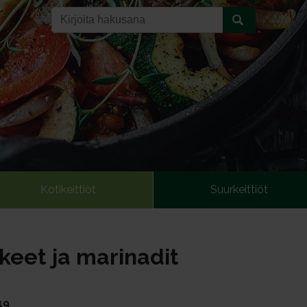
Kotikeittiöt
Suurkeittiöt
keet ja marinadit
19