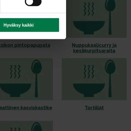
Hyväksy kaikki
sikon pintopapupata
Nuppukaalicurry ja
kesäkurpitsaraita
attinen kasviskastike
Tortillat