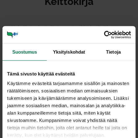
Keit­to­kir­ja
Kokeiltujen, herkullisten ruokaohjeiden keittokirja on
käytettävissäsi. Valitse yli tuhannesta ruokaohjeesta
mieleisesi joko selaamalla ruokaohjeita tai
hakutoiminnolla hakemalla.
Suostumus
Yksityiskohdat
Tietoja
Voit myös julkaista ruokaohjeitamme lehdissä, esitteissä
tai verkkojulkaisuissa. Jätäthän reseptin loppuun siellä jo
Tämä sivusto käyttää evästeitä
valmiina olevan maininnan: ”Ohje: Kotimaiset Kasvikset
Käytämme evästeitä tarjoamamme sisällön ja mainosten
ry”. Se kertoo ohjeen alkuperän, takaa ohjeen
räätälöimiseen, sosiaalisen median ominaisuuksien
jäljitettävyyden ja kertoo, että kyse on kokeillusta
tukemiseen ja kävijämäärämme analysoimiseen. Lisäksi
ohjeesta, joka on kehitetty oloihimme sopivista ja täältä
jaamme sosiaalisen median, mainosalan ja analytiikka-
saatavista raaka-aineista.
alan kumppaneillemme tietoja siitä, miten käytät
Kokkaa ja kokeile, onnistu ja nauti. Iloa keittiöön!
sivustoamme. Kumppanimme voivat yhdistää näitä
tietoja muihin tietoihin, joita olet antanut heille tai joita on
kerätty, kun olet käyttänyt heidän palvelujaan.