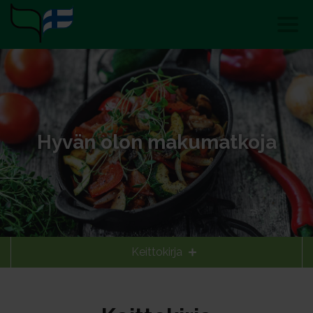
Hyvän olon makumatkoja
Keittokirja