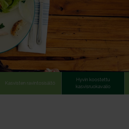
Hyvin koostettu
Kasvisten ravintosisältö
kasvisruokavalio