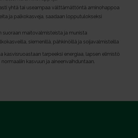
iukasti yhtä tai useampaa välttämättöntä aminohappoa
isteita ja palkokasveja, saadaan lopputulokseksi
n suoraan maitovalmisteista ja munista
kasveilla, siemenillä, pähkinöillä ja soijavalmisteilla
aa kasvisruoastaan tarpeeksi energiaa, lapsen elimistö
in normaaliin kasvuun ja aineenvaihduntaan.