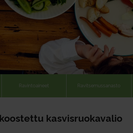
Ravintoaineet
Ravitsemussanasto
koostettu kasvisruokavalio