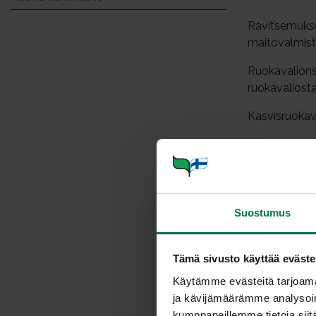
Ravitsemuksel
maitovalmiste
Ruokavalionsa
ruokavaliosta
Kasvisruokav
Hiilihydraa
vihannekset
kasvisruoa
Suostumus
kasvissyöjät
vegaaniruok
Tämä sivusto käyttää eväste
lue lisää
hiili
Käytämme evästeitä tarjoama
Rasvat
ja kävijämäärämme analysoim
kumppaneillemme tietoja siitä