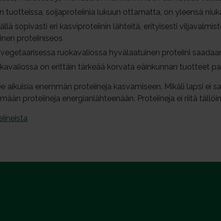
n tuotteissa, soijaproteiinia lukuun ottamatta, on yleensä n
llä sopivasti eri kasviproteiinin lähteitä, erityisesti viljavalm
inen proteiiniseos
)vegetaarisessa ruokavaliossa hyvälaatuinen proteiini saadaa
avaliossa on erittäin tärkeää korvata eäinkunnan tuotteet palko
ee aikuisia enemmän proteiineja kasvamiseen. Mikäli lapsi ei s
mään proteiineja energianlähteenään. Proteiineja ei riitä tällö
eiineista