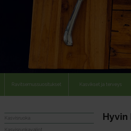
Ravitsemussuositukset
Kasvikset ja terveys
Hyvin 
Kasvisruoka
Kasvisruokavaliot