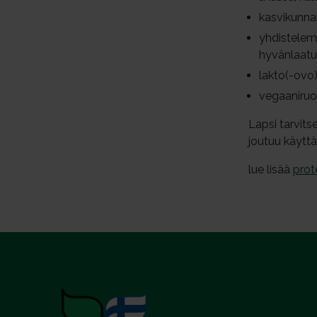
n
kasvikunna
t
yhdistelemä
a
hyvänlaatu
lakto(-ovo
vegaaniruok
Lapsi tarvits
joutuu käyttä
lue lisää
prot