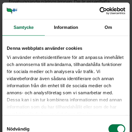
förebyggande näringsämnen. De är essentiella
fettsyror som kroppen måste få från maten (till
exempel från växtoljor)
vegetabilier (produkter från växtriket) innehåller
Samtycke
Information
Om
väldigt lite fett, förutom avocado, frön, nötter,
växtoljor och kokosfett
växtfetter rekommenderas av hälsoskäl framom andra
Denna webbplats använder cookies
fetter
Vi använder enhetsidentifierare för att anpassa innehållet
lakto(ovo-)vegetarisk mat innehåller också animaliska
och annonserna till användarna, tillhandahålla funktioner
fetter från mjölkprodukter vid sidan av växtfetter
för sociala medier och analysera vår trafik. Vi
(fettsnåla eller fettfria alternativ rekommenderas)
vidarebefordrar även sådana identifierare och annan
vegansk kost innehåller enbart växtfetter och inget
information från din enhet till de sociala medier och
kolesterol
annons- och analysföretag som vi samarbetar med.
Dessa kan i sin tur kombinera informationen med annan
för vegetarisk kost gäller samma rekommendationer
information som du har tillhandahållit eller som de har
om mängden fetter och kvalitet som för blandkost
samlat in när du har använt deras tjänster.
läs mer om fetter
S
Nödvändig
a
Proteiner