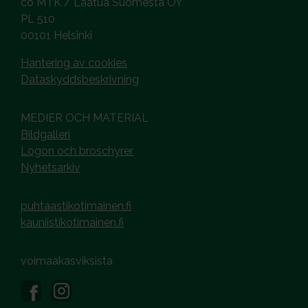
co MTK / Laatua Suomesta OY
PL 510
00101 Helsinki
Hantering av cookies
Dataskyddsbeskrivning
MEDIER OCH MATERIAL
Bildgalleri
Logon och broschyrer
Nyhetsarkiv
puhtaastikotimainen.fi
kauniistikotimainen.fi
voimaakasviksista