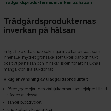
Trädgårdsprodukternas inverkan på hälsan
Träd­gårdsp­ro­duk­ter­nas
in­ver­kan på häl­san
Enligt flera olika undersökningar inverkar en kost som
innehåller mycket grönsaker, rotfrukter, bär och frukt
positivt på hälsan och minskar risken för att insjukna i
många kroniska sjukdomar.
Riklig användning av trädgårdsprodukter:
förebygger hjärt och kärlsjukdomar, samt hjälper till vid
vården av dessa
sänker blodtrycket
underlättar viktkontrollen