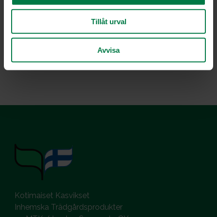
Läs mer i våra artiklar:
Tutkimustietoa kasvisten vaikutuksesta terveyteen
Tillåt urval
Kasvisten väriyhdisteet
Kasvisten aiheuttamat allergiset reaktiot
Avvisa
Kotimaiset Kasvikset
Inhemska Trädgårdsprodukter