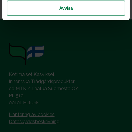
Avvisa
Kotimaiset Kasvikset
Inhemska Trädgårdsprodukter
co MTK / Laatua Suomesta OY
PL 510
00101 Helsinki
Hantering av cookies
Dataskyddsbeskrivning