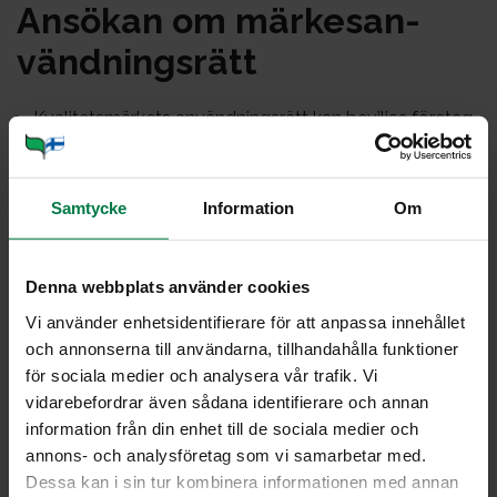
An­sö­kan om mär­ke­san­
vänd­nings­rätt
Kvalitetsmärkets användningsrätt kan beviljas företag
som odlar eller som packar inhemska
trädgårdsprodukter i Finland.
Kvalitetsansvaret är hos förpackaren och därmed kan
Samtycke
Information
Om
märkesanvändningsrätten inte beviljas till förmedlare
av trädgårdsprodukter.
Denna webbplats använder cookies
Företagaren fyller i ansökningsblanketten
(avtalsblanketten).
Vi använder enhetsidentifierare för att anpassa innehållet
Den undertecknade ansökningsblanketten lämnas till
och annonserna till användarna, tillhandahålla funktioner
Inhemska Trädgårdsprodukter, varefter föreningens
för sociala medier och analysera vår trafik. Vi
styrelse behandlar ansökan och den godkända
vidarebefordrar även sådana identifierare och annan
ansökan returneras till företagaren.
information från din enhet till de sociala medier och
annons- och analysföretag som vi samarbetar med.
Märkesanvändningsrätten träder i kraft när företaget
Dessa kan i sin tur kombinera informationen med annan
genomgått en auditering.