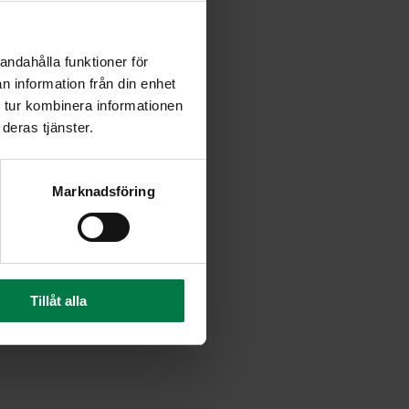
tonar estetik och visuellt
andahålla funktioner för
n information från din enhet
 tur kombinera informationen
unget, hänvisar till
deras tjänster.
tryckena avses särskilt
en.
Marknadsföring
Tillåt alla