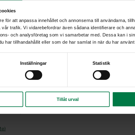
cookies
prydnadsväxter och som, utöver det finländska ursprunget, be
e för att anpassa innehållet och annonserna till användarna, tillh
vår trafik. Vi vidarebefordrar även sådana identifierare och anna
gt inhemsk
nnons- och analysföretag som vi samarbetar med. Dessa kan i sin
för plantskoleprodukter och som, utöver det finländska urspr
har tillhandahållit eller som de har samlat in när du har använt 
ch praktiska hållbarhet under finländska förhållanden. Med ut
amt deras lämplighet för finländskt klimat och växtförhålland
Inställningar
Statistik
inen
Tillåt urval
kauden mukaan
kiloon -opas
te)