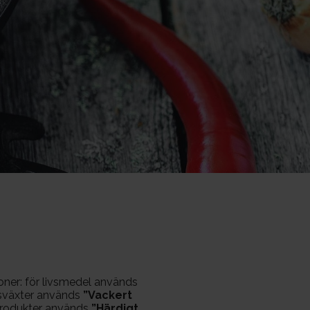
ioner: för livsmedel används
dsväxter används
”Vackert
produkter används
”Härdigt