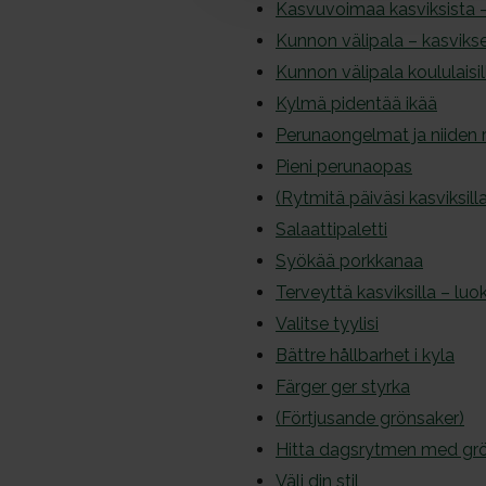
l
Kasvuvoimaa kasviksista 
Kunnon välipala – kasvikset
Kunnon välipala koululaisil
Kylmä pidentää ikää
Perunaongelmat ja niiden r
Pieni perunaopas
(Rytmitä päiväsi kasviksill
Salaattipaletti
Syökää porkkanaa
Terveyttä kasviksilla – lu
Valitse tyylisi
Bättre hållbarhet i kyla
Färger ger styrka
(Förtjusande grönsaker)
Hitta dagsrytmen med gr
Välj din stil