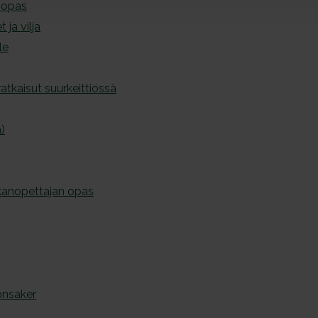
-opas
 ja vilja
le
atkaisut suurkeittiössä
a)
okanopettajan opas
önsaker