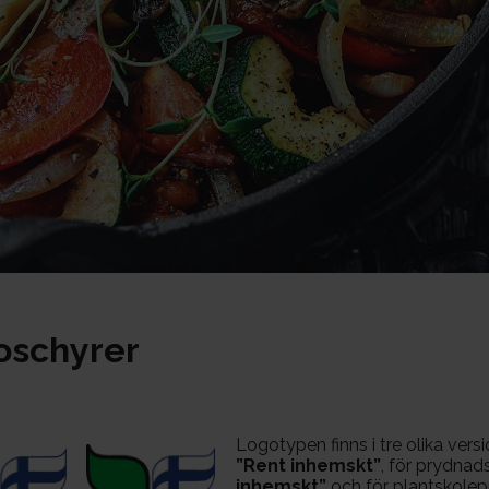
oschyrer
Logotypen finns i tre olika vers
”Rent inhemskt”
, för prydna
inhemskt”
och för plantskole