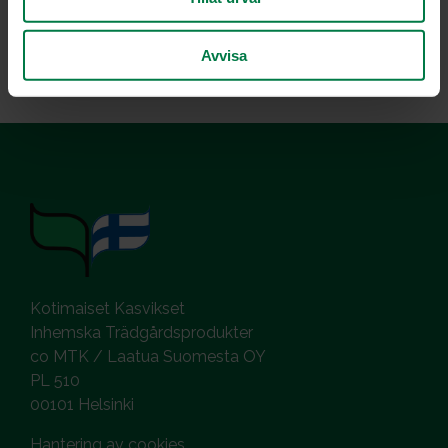
Odlingens Kvalitetsgård-riktlinjer
Odlarnas stödmaterial
Avvisa
Kotimaiset Kasvikset
Inhemska Trädgårdsprodukter
co MTK / Laatua Suomesta OY
PL 510
00101 Helsinki
Hantering av cookies