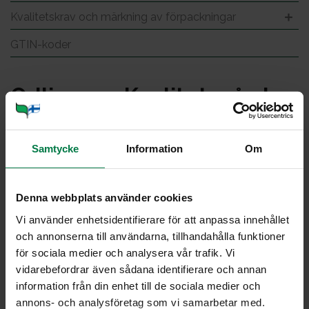
Kvalitetskrav och märkning av förpackningar
GTIN-koder
Od­lin­gens Kva­li­tets­gård
Samtycke
Information
Om
Od­lin­gens Kva­li­tets­gård
Denna webbplats använder cookies
Kvalitetsträdgårdsriktlinjerna är gemensamma riktlinjer
för den finländska trädgårdsproduktionen, vars uppgift
Vi använder enhetsidentifierare för att anpassa innehållet
är att säkerställa en ansvarsfull produktion av grönsaker
och annonserna till användarna, tillhandahålla funktioner
och prydnadsväxter, minsta möjliga miljöpåverkan, goda
för sociala medier och analysera vår trafik. Vi
arbetsvillkor för de anställda och växternas
vidarebefordrar även sådana identifierare och annan
livsmedelssäkerhet. Grundkravet är att följa finsk lag,
information från din enhet till de sociala medier och
god affärssed och gällande kollektivavtal.
annons- och analysföretag som vi samarbetar med.