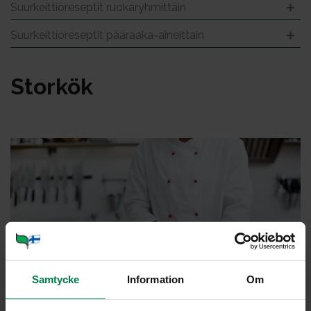
Suurkeittiöreseptit ruokaryhmittäin
Suurkeittiöreseptit pääraaka-aineittain
Stor­kök
Samtycke
Information
Om