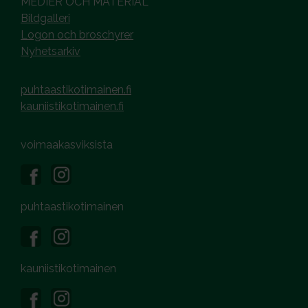
MEDIER OCH MATERIAL
Bildgalleri
Logon och broschyrer
Nyhetsarkiv
puhtaastikotimainen.fi
kauniistikotimainen.fi
voimaakasviksista
puhtaastikotimainen
kauniistikotimainen