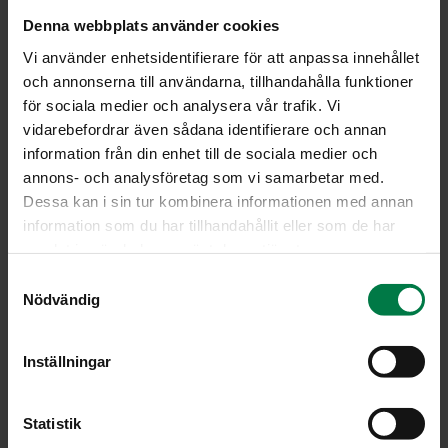
Denna webbplats använder cookies
Vi använder enhetsidentifierare för att anpassa innehållet
Täyttyykö ravintolasi ruoka-annoksissa
och annonserna till användarna, tillhandahålla funktioner
ravitsemuksellisen laadun kriteerit? Testaa
för sociala medier och analysera vår trafik. Vi
Täysipainoinen ateria -sivulla
.
vidarebefordrar även sådana identifierare och annan
information från din enhet till de sociala medier och
Tuotetietous-sivuilta saat vinkkejä
kasvisten
annons- och analysföretag som vi samarbetar med.
säilytyksestä
. Tutustu myös
perunaoppaaseen
, ja
Dessa kan i sin tur kombinera informationen med annan
lyhyeen ohjeeseen
joka antaa käytännönläheisiä
information som du har tillhandahållit eller som de har
ratkaisuja suurkeittiön perunaongelmiin.
samlat in när du har använt deras tjänster.
S
Ideoita ja vinkkejä
-sivulta löydät apua salaattipöydän
Nödvändig
a
kehittämiseen.
m
Päivitä
edustustarjoilusi
tähän päivään.
t
Inställningar
y
Suurkeittiöresepteihin
on koottu kasvispitoisia
c
ruokaohjeita. Käy tutustumassa!
k
Statistik
e