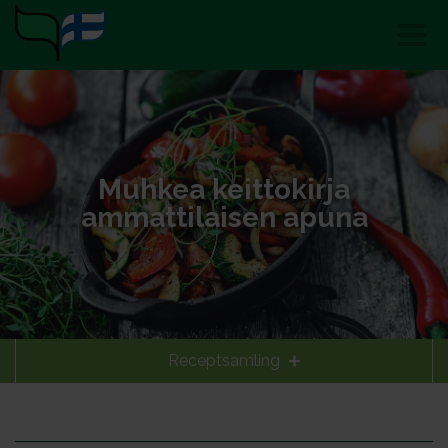
Muhkea keittokirja
ammattilaisen apuna
Receptsamling