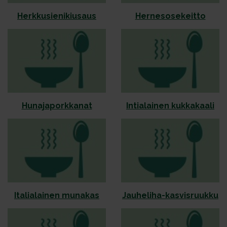
Herk­ku­sie­ni­kiu­saus
Her­ne­so­se­keit­to
Hunajaporkkanat
Intialainen kukkakaali
Italialainen munakas
Jauheliha-kasvisruukku