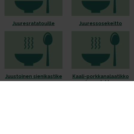
Juuresratatouille
Juuressosekeitto
Juustoinen sienikastike
Kaali-porkkanalaatikko
ja puolukka-
sipulihilloke