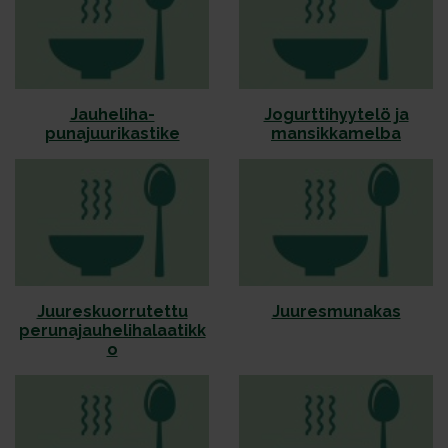
Jauheliha-
Jogurttihyytelö ja
punajuurikastike
mansikkamelba
Juureskuorrutettu
Juuresmunakas
perunajauhelihalaatikk
o