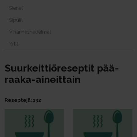
Sienet
Sipulit
Vihanneshedelmät
Yrtit
Suur­keit­tiö­re­sep­tit pää­
raa­ka-ai­neit­tain
Reseptejä: 132