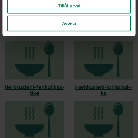
Tillåt urval
Avvisa
Es­pan­ja­lai­nen mu­na­kas
Ha­pan­korp­pu­kuor­ru­
tet­tu pu­na­juu­ri­vuo­ka
Herk­ku­sie­ni-fen­ko­li­kas­
Herk­ku­sie­ni-lo­hi­pii­rak­
ti­ke
ka