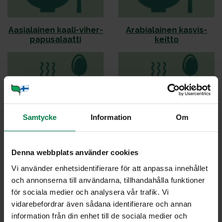
Aa­sia­lai­nen kaa­li-vi­her­
Ara­bia­lai­nen kas­vis­
pa­pu­sa­laat­ti
keit­to
Samtycke
Information
Om
Au­rin­koi­nen so­se­keit­to
Ba­mi Go­reng
Denna webbplats använder cookies
Vi använder enhetsidentifierare för att anpassa innehållet
och annonserna till användarna, tillhandahålla funktioner
för sociala medier och analysera vår trafik. Vi
vidarebefordrar även sådana identifierare och annan
Broi­le­ri-kas­vis­kiu­saus
Ca­jun-pe­ru­nat
information från din enhet till de sociala medier och