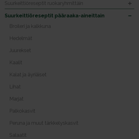
Suurkeittiöreseptit ruokaryhmittäin
Suurkeittiöreseptit pääraaka-aineittain
Broileri ja kalkkuna
Hedelmät
Juurekset
Kaalit
Kalat ja äyriäiset
Lihat
Marjat
Palkokasvit
Peruna ja muut tärkkelyskasvit
Salaatit