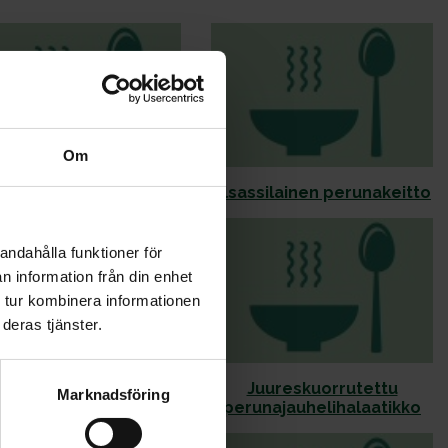
Om
Cajun-perunat
Elsassilainen perunakeitto
andahålla funktioner för
n information från din enhet
 tur kombinera informationen
deras tjänster.
uheliha-kasvisruukku
Juureskuorrutettu
Marknadsföring
perunajauhelihalaatikko