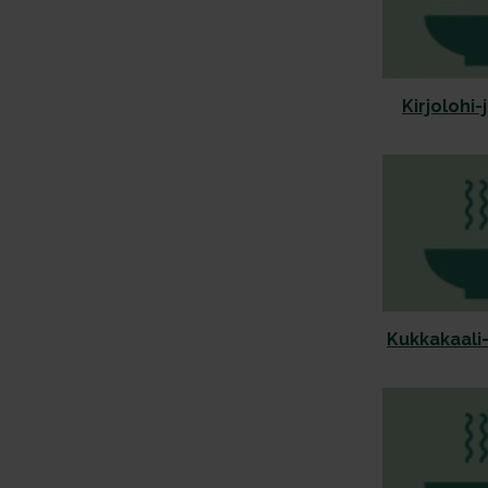
Kirjolohi
Kukkakaali