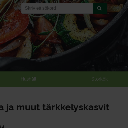
Hushåll
Storkök
 ja muut tärkkelyskasvit
44