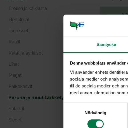
Broileri ja kalkkuna
Hedelmät
Juurekset
Kaalit
Samtycke
Kalat ja äyriäiset
Arabialain
Denna webbplats använder 
Lihat
Vi använder enhetsidentifierar
Marjat
sociala medier och analysera 
till de sociala medier och a
Palkokasvit
med annan information som du 
Peruna ja muut tärkkelyskasvit
S
Salaatit
Espanjal
Nödvändig
a
Sienet
m
t