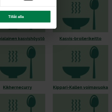
Tillåt alla
bialainen kasvishöystö
Kasvis-broilerikeitto
Kikhernecurry
Kippari-Kallen voimavuoka