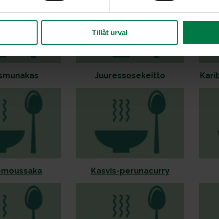
Tillåt urval
smunakas
Juuressosekeitto
Kari
-moussaka
Kasvis-perunacurry