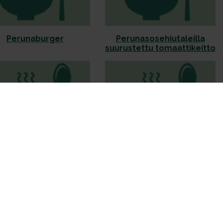
Perunaburger
Perunasosehiutaleilla
suurustettu tomaattikeitto
osamundasoppa ja
Ruotsalainen
aatti-kinkkusattumat
perunapaistos