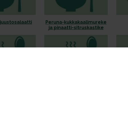
juustosalaatti
Peruna-kukkakaalimureke
ja pinaatti-sitruskastike
ou-keitto
Porkkana-
R
inkiväärisosekeitto
tom