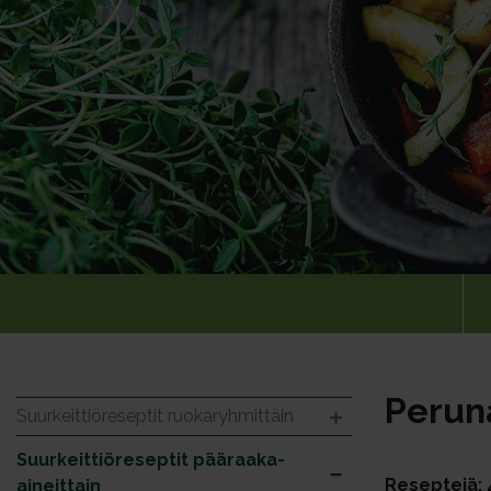
Peruna
Suurkeittiöreseptit ruokaryhmittäin
Suurkeittiöreseptit pääraaka-
Reseptejä: 
aineittain