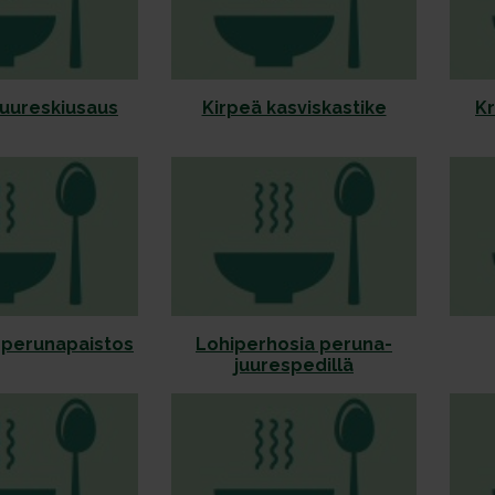
-juureskiusaus
Kirpeä kasviskastike
Kr
-perunapaistos
Lohiperhosia peruna-
juurespedillä