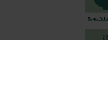
Papu-feta
Pist