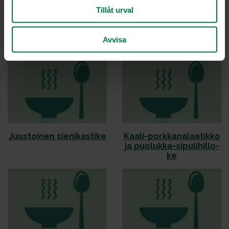
Tillåt urval
Avvisa
Juu­res­ra­ta­touil­le
Juu­res­so­se­keit­to
Juus­toi­nen sie­ni­kas­ti­ke
Kaa­li-pork­ka­na­laa­tik­ko
ja puo­luk­ka-si­pu­li­hil­lo­
ke