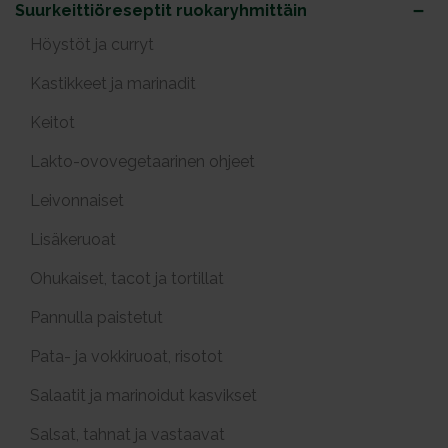
Suurkeittiöreseptit ruokaryhmittäin
Höystöt ja curryt
Kastikkeet ja marinadit
Keitot
Lakto-ovovegetaarinen ohjeet
Leivonnaiset
Lisäkeruoat
Ohukaiset, tacot ja tortillat
Pannulla paistetut
Pata- ja vokkiruoat, risotot
Salaatit ja marinoidut kasvikset
Salsat, tahnat ja vastaavat