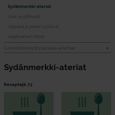
Sydänmerkki-ateriat
Uuni- ja grilliruoat
Välipalat ja pienet syötävät
Vegetaariset ohjeet
Suurkeittiöreseptit pääraaka-aineittain
Sy­dän­merk­ki-ate­riat
Reseptejä: 73