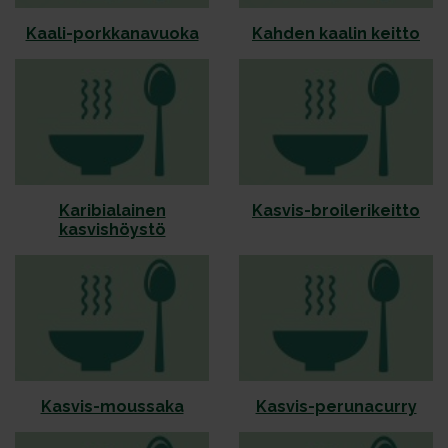
Kaa­li-pork­ka­na­vuo­ka
Kah­den kaa­lin keit­to
Karibialainen
Kasvis-broilerikeitto
kasvishöystö
Kasvis-moussaka
Kasvis-perunacurry