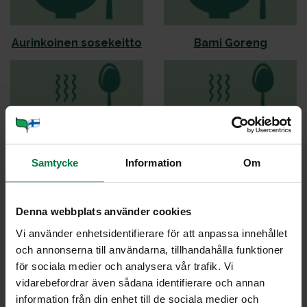
Au­rin­koi­nen so­se­keit­to
Ba­mi Go­reng
Samtycke
Information
Om
Chi­li sin car­ne
Chi­li­maus­tet­tu tor­til­la
Denna webbplats använder cookies
Vi använder enhetsidentifierare för att anpassa innehållet
och annonserna till användarna, tillhandahålla funktioner
för sociala medier och analysera vår trafik. Vi
vidarebefordrar även sådana identifierare och annan
Cur­ry-kas­vis­kas­ti­ke
Es­pan­ja­lai­nen mu­na­kas
information från din enhet till de sociala medier och