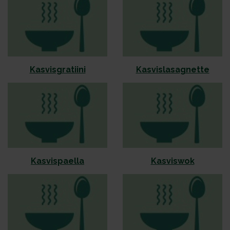
Kasvisgratiini
Kasvislasagnette
Kasvispaella
Kasviswok