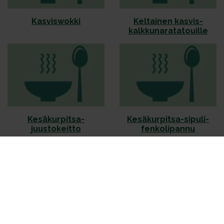
Kasviswokki
Keltainen kasvis-
kalkkunaratatouille
Kesäkurpitsa-
Kesäkurpitsa-sipuli-
juustokeitto
fenkolipannu
Kesäkurpitsakastike
Kiinankaali-riistahöystö