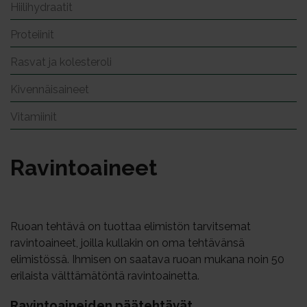
Hiilihydraatit
Proteiinit
Rasvat ja kolesteroli
Kivennäisaineet
Vitamiinit
Ra­vin­toai­neet
Ruoan tehtävä on tuottaa elimistön tarvitsemat
ravintoaineet, joilla kullakin on oma tehtävänsä
elimistössä. Ihmisen on saatava ruoan mukana noin 50
erilaista välttämätöntä ravintoainetta.
Ra­vin­toai­nei­den pää­teh­tä­vät