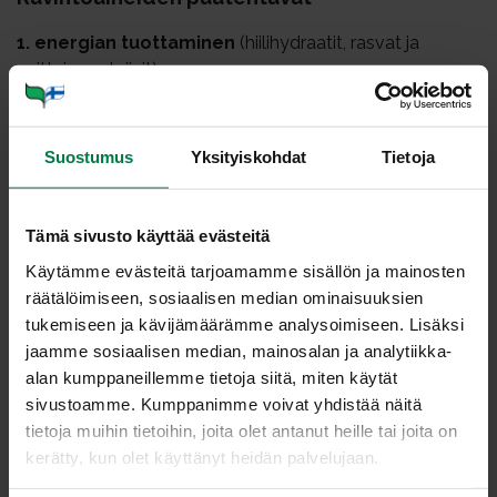
1. energian tuottaminen
(hiilihydraatit, rasvat ja
osittain proteiinit)
sydämen pumppaustehtävä
lihastyö
Suostumus
Yksityiskohdat
Tietoja
ruumiinlämmön pitäminen tasaisena
ruuan sulattaminen
Tämä sivusto käyttää evästeitä
verenkierron ylläpitäminen
Käytämme evästeitä tarjoamamme sisällön ja mainosten
2. kudosten muodostuminen ja uusiutuminen
räätälöimiseen, sosiaalisen median ominaisuuksien
tukemiseen ja kävijämäärämme analysoimiseen. Lisäksi
(proteiinit, kivennäisaineet, välttämättömät rasvahapot ja
jaamme sosiaalisen median, mainosalan ja analytiikka-
vesi)
alan kumppaneillemme tietoja siitä, miten käytät
3. elintoimintojen säätely ja entsyymien ja
sivustoamme. Kumppanimme voivat yhdistää näitä
hormonien muodostaminen
tietoja muihin tietoihin, joita olet antanut heille tai joita on
kerätty, kun olet käyttänyt heidän palvelujaan.
(vitamiinit, kivennäisaineet, proteiinit, välttämättömät