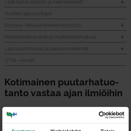
Laatutarha-ohjeisto ja tukimateriaalit
Vuoden laatutuottajat
Sopimus Sirkkalehtimerkin käytöstä
Menekinedistäminen ja markkinointimaksut
Laatuvaatimukset ja pakkausmerkinnät
GTIN – koodit
Ko­ti­mai­nen puu­tar­ha­tuo­
tan­to vas­taa ajan il­miöi­hin
Suomalaiseen ruokaan liittyy monia vahvuuksia. Niiden
merkitys on kirkastunut myös kuluttajille. Samalla kun