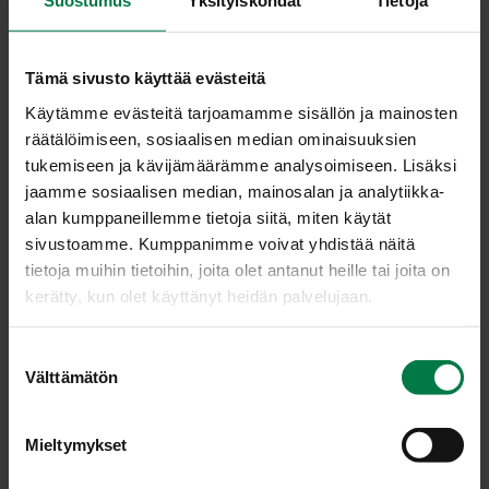
Suostumus
Yksityiskohdat
Tietoja
ravitsemuksellisten asioiden tulee olla kunnossa,
valinnoillaan vaikuttava kuluttaja arvostaa myös ruoan
alkuperän sekä tuotantoketjun läpinäkyvyyttä. Ruoka ei
Tämä sivusto käyttää evästeitä
ole enää pelkkää kehontäytettä, vaan sillä vahvistetaan
omaa identiteettiä, arvomaailmaa sekä kehon ja mielen
Käytämme evästeitä tarjoamamme sisällön ja mainosten
hyvinvointia. Suomessa tuotetut kasvikset vastaavat
räätälöimiseen, sosiaalisen median ominaisuuksien
erinomaisesti näihin tarpeisiin.
tukemiseen ja kävijämäärämme analysoimiseen. Lisäksi
jaamme sosiaalisen median, mainosalan ja analytiikka-
Tämän sivuston tarkoituksena on palvella niin kuluttajia
alan kumppaneillemme tietoja siitä, miten käytät
kuin ruoka-alan ammattilaisia sekä tiedon että
sivustoamme. Kumppanimme voivat yhdistää näitä
inspiraation lähteenä. Tavoitteena on kasvattaa
tietoja muihin tietoihin, joita olet antanut heille tai joita on
kotimaisten kasvisten kulutusta.
kerätty, kun olet käyttänyt heidän palvelujaan.
Viljelijöille-osio palvelee tuottajia koskevissa asioissa,
kuten Sirkkalehtimerkin hakemisessa ja käytössä,
S
Välttämätön
menekinedistämis- ja markkinointiasioissa sekä
u
laatuvaatimuksissa ja pakkausmerkinnöissä.
o
s
Mieltymykset
Jatketaan yhdessä hyvää pitkäjänteistä työtä kotimaisen
t
ruoantuotannon ja samalla meidän kaikkien terveyden ja
u