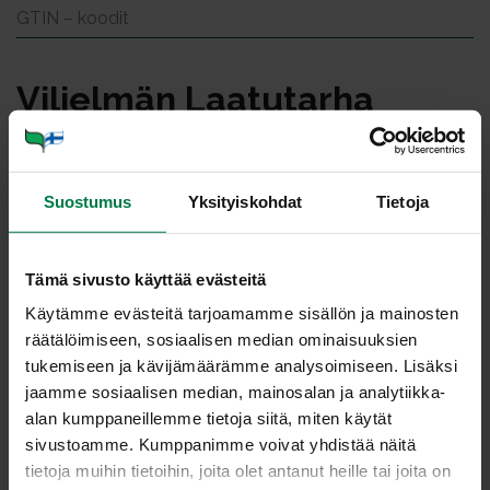
GTIN – koodit
Vil­jel­män Laa­tu­tar­ha
Laatutarha-ohjeisto on suomalaisen puutarhatuotannon
Suostumus
Yksityiskohdat
Tietoja
yhteinen ohjeisto, jonka tehtävänä on varmistaa
kasvisten ja koristekasvien tuotannon vastuullisuus,
mahdollisimman vähäinen ympäristökuormitus,
Tämä sivusto käyttää evästeitä
työntekijöiden hyvät työolot ja kasvisten
Käytämme evästeitä tarjoamamme sisällön ja mainosten
elintarviketurvallisuus. Perusvaatimuksena on noudattaa
räätälöimiseen, sosiaalisen median ominaisuuksien
Suomen lakia, hyviä kauppatapoja ja voimassa olevia
tukemiseen ja kävijämäärämme analysoimiseen. Lisäksi
työehtosopimuksia. Laatutarha-ohjeisto on
jaamme sosiaalisen median, mainosalan ja analytiikka-
Ruokaviraston toimesta arvioitu elintarvikelain nojalla
alan kumppaneillemme tietoja siitä, miten käytät
kansalliseksi hyvän käytännön ohjeeksi. Samalla
sivustoamme. Kumppanimme voivat yhdistää näitä
Ruokavirasto on tarkastanut myös kasvinterveyttä ja
tietoja muihin tietoihin, joita olet antanut heille tai joita on
lannoitteita koskevat kohdat.