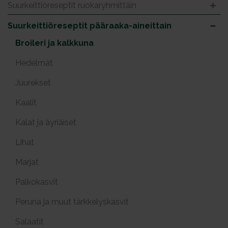
Suurkeittiöreseptit ruokaryhmittäin
Suurkeittiöreseptit pääraaka-aineittain
Broileri ja kalkkuna
Hedelmät
Juurekset
Kaalit
Kalat ja äyriäiset
Lihat
Marjat
Palkokasvit
Peruna ja muut tärkkelyskasvit
Salaatit