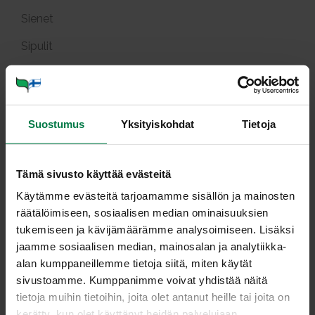
Sienet
Sipulit
Vihanneshedelmät
Yrtit
Suostumus
Yksityiskohdat
Tietoja
Edustustarjoilua
Ideoita ja vinkkejä
Tämä sivusto käyttää evästeitä
Täysipainoinen ateria
Käytämme evästeitä tarjoamamme sisällön ja mainosten
räätälöimiseen, sosiaalisen median ominaisuuksien
tukemiseen ja kävijämäärämme analysoimiseen. Lisäksi
Broi­le­ri ja kalk­ku­na
jaamme sosiaalisen median, mainosalan ja analytiikka-
alan kumppaneillemme tietoja siitä, miten käytät
sivustoamme. Kumppanimme voivat yhdistää näitä
Reseptejä: 4
tietoja muihin tietoihin, joita olet antanut heille tai joita on
kerätty, kun olet käyttänyt heidän palvelujaan.