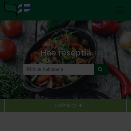
Hae reseptiä
Keittokirja