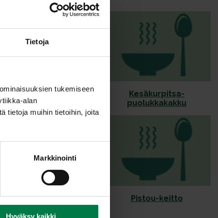
Tietoja
 ominaisuuksien tukemiseen
tialainen kukkakaali
Kesäkurpitsa-
tiikka-alan
puolukkakakku
ietoja muihin tietoihin, joita
Markkinointi
una-kukkakaalimureke
Pistou-keitto
pinaatti-sitruskastike
Hyväksy kaikki