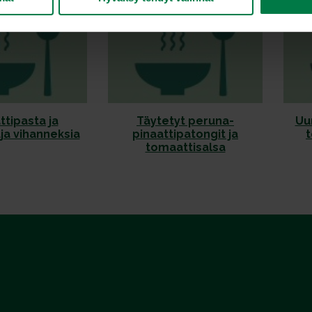
tipasta ja
Täytetyt peruna-
Uu
ja vihanneksia
pinaattipatongit ja
t
tomaattisalsa