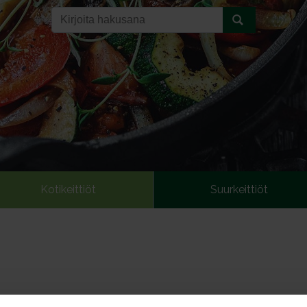
Kotikeittiöt
Suurkeittiöt
12