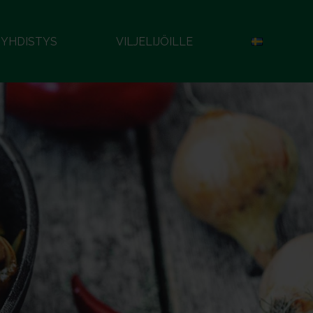
YHDISTYS
VILJELIJÖILLE