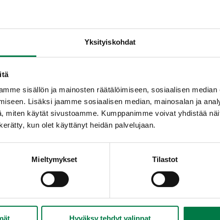
Yksityiskohdat
itä
mme sisällön ja mainosten räätälöimiseen, sosiaalisen median
en perunakeitto
Hunajaporkkanat
In
iseen. Lisäksi jaamme sosiaalisen median, mainosalan ja analy
, miten käytät sivustoamme. Kumppanimme voivat yhdistää näitä t
n kerätty, kun olet käyttänyt heidän palvelujaan.
Mieltymykset
Tilastot
ainen peruna-
Parsakaalia wokaten
Per
salaatti
ja 
mät
Hyväksy tehdyt valinnat