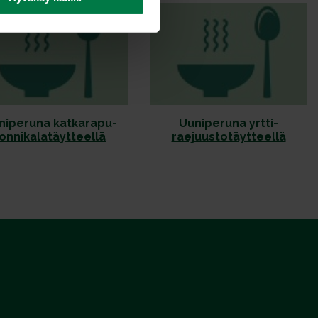
niperuna katkarapu-
Uuniperuna yrtti-
onnikalatäytteellä
raejuustotäytteellä