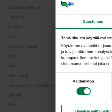
Broileri ja kalkkuna
Hedelmät
Suostumus
Juurekset
Kaalit
Tämä sivusto käyttää eväste
Käytämme evästeitä tarjoama
Kalat ja äyriäiset
Elsassilain
ja kävijämäärämme analysoim
Lihat
kumppaneillemme tietoja siitä
olet antanut heille tai joita o
Marjat
S
Palkokasvit
Välttämätön
u
Peruna ja muut tärkkelyskasvit
o
s
Salaatit
t
Kreikkal
Sienet
u
feta
Hyväksy välttämättö
m