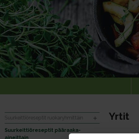
Yrtit
Suurkeittiöreseptit ruokaryhmittäin
Suurkeittiöreseptit pääraaka-
Reseptejä: 
aineittain