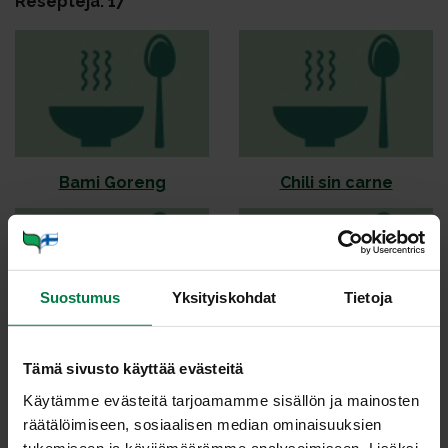
Reseptejä: 17
Ba­mi Go­reng
Chi­li sin car­ne
Suostumus
Yksityiskohdat
Tietoja
Juu­res­ra­ta­touil­le
Kas­vis­pael­la
Tämä sivusto käyttää evästeitä
Käytämme evästeitä tarjoamamme sisällön ja mainosten
räätälöimiseen, sosiaalisen median ominaisuuksien
tukemiseen ja kävijämäärämme analysoimiseen. Lisäksi