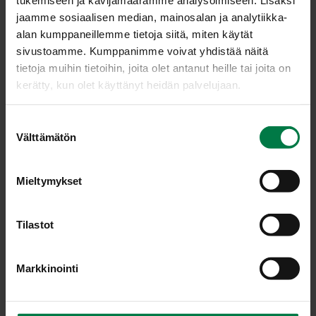
jaamme sosiaalisen median, mainosalan ja analytiikka-
alan kumppaneillemme tietoja siitä, miten käytät
sivustoamme. Kumppanimme voivat yhdistää näitä
Kas­vis­wok
Kas­vis­wok­ki
tietoja muihin tietoihin, joita olet antanut heille tai joita on
kerätty, kun olet käyttänyt heidän palvelujaan.
S
Välttämätön
u
o
s
Mieltymykset
Kel­tai­nen kas­vis-kalk­
Kik­her­ne-kas­vis­cur­ry
t
ku­na­ra­ta­touil­le
u
m
Tilastot
u
k
Markkinointi
s
e
n