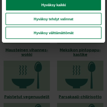
Kul­tai­nen kas­vis­ri­sot­to
Maus­tei­nen pe­ru­na-
v
Hyväksy kaikki
kas­vis­pa­ta
a
l
Hyväksy tehdyt valinnat
i
n
t
Hyväksy välttämättömät
a
Maus­tei­nen vi­han­nes­
Mek­si­kon pin­to­pa­pu­
wok­ki
kas­ti­ke
Pais­te­tut ve­ge­nuu­de­lit
Par­sa­kaa­li-chi­li­ri­sot­to