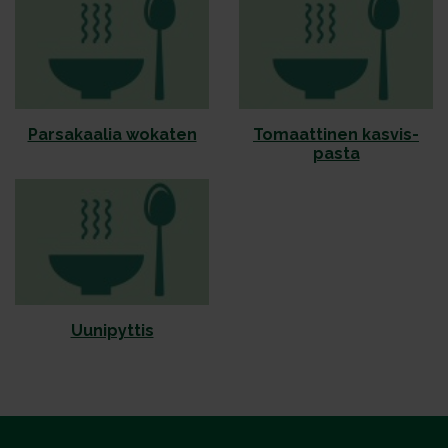
Par­sa­kaa­lia wo­ka­ten
To­maat­ti­nen kas­vis­
pas­ta
Uunipyttis