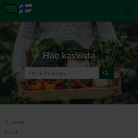
Hae kasvista
Juurekset
Kaalit