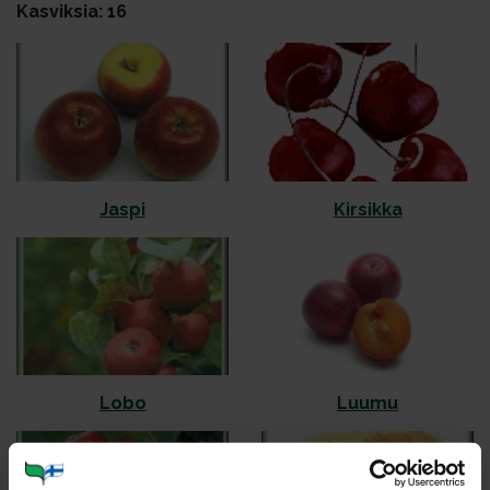
Kasviksia: 16
Jas­pi
Kir­sik­ka
Lo­bo
Luu­mu