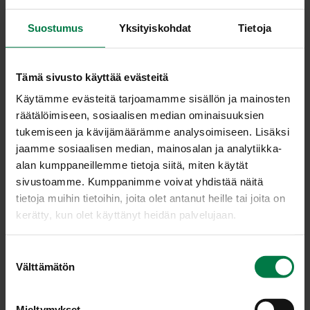
Suostumus
Yksityiskohdat
Tietoja
Maik­ki
Ma­ke
Tämä sivusto käyttää evästeitä
Käytämme evästeitä tarjoamamme sisällön ja mainosten
räätälöimiseen, sosiaalisen median ominaisuuksien
tukemiseen ja kävijämäärämme analysoimiseen. Lisäksi
jaamme sosiaalisen median, mainosalan ja analytiikka-
alan kumppaneillemme tietoja siitä, miten käytät
sivustoamme. Kumppanimme voivat yhdistää näitä
Ome­na
Pir­ja
tietoja muihin tietoihin, joita olet antanut heille tai joita on
kerätty, kun olet käyttänyt heidän palvelujaan.
S
Välttämätön
u
o
s
Mieltymykset