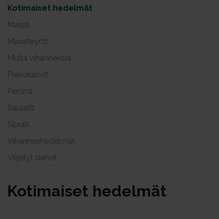
Kotimaiset hedelmät
Marjat
Mausteyrtit
Muita vihanneksia
Palkokasvit
Peruna
Salaatit
Sipulit
Vihanneshedelmät
Viljellyt sienet
Ko­ti­mai­set he­del­mät