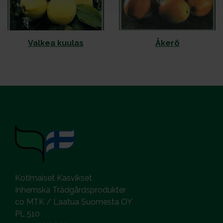
Val­kea kuu­las
Åke­rö
Kotimaiset Kasvikset
Inhemska Trädgårdsprodukter
co MTK / Laatua Suomesta OY
PL 510