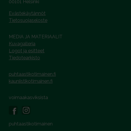
00101 Helsinki
Evästekäytännöt
Tietosuojaseloste
MEDIA JA MATERIAALIT
Kuvagalleria
Logot ja esitteet
Tiedotearkisto
puhtaastikotimainen.fi
kauniistikotimainen.fi
voimaakasviksista
puhtaastikotimainen