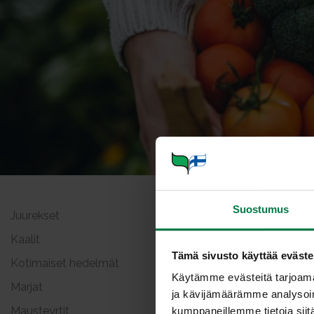
Suostumus
Juurekset
Viljel
Kaalit
Tämä sivusto käyttää eväste
Kotimaiset hedelmät
Kasviksia: 4
Käytämme evästeitä tarjoama
Marjat
ja kävijämäärämme analysoim
Mausteyrtit
kumppaneillemme tietoja siitä