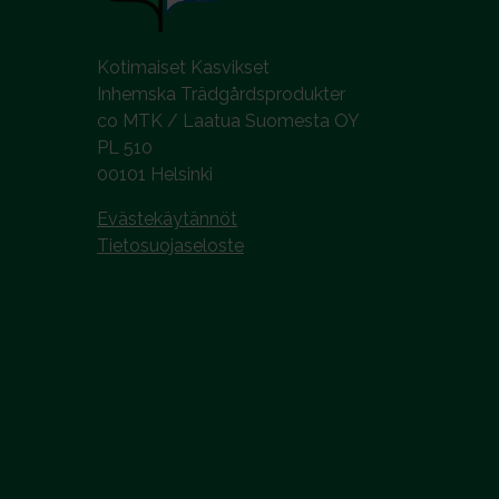
n
t
a
Kotimaiset Kasvikset
Inhemska Trädgårdsprodukter
co MTK / Laatua Suomesta OY
PL 510
00101 Helsinki
Evästekäytännöt
Tietosuojaseloste