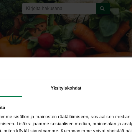
Yksityiskohdat
lyt sienet
itä
mme sisällön ja mainosten räätälöimiseen, sosiaalisen median
iseen. Lisäksi jaamme sosiaalisen median, mainosalan ja analy
, miten käytät sivustoamme. Kumppanimme voivat yhdistää näitä t