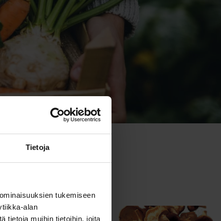
Tietoja
 ominaisuuksien tukemiseen
tiikka-alan
ietoja muihin tietoihin, joita