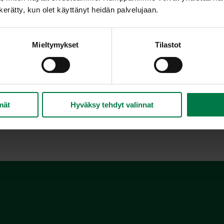
n kerätty, kun olet käyttänyt heidän palvelujaan.
Mieltymykset
Tilastot
kkusieni
Osterivinokas
mät
Hyväksy tehdyt valinnat