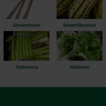
Sit­ruu­na­ruo­ho
Spa­get­ti­kur­pit­sa
Tankoparsa
Vesikrassi