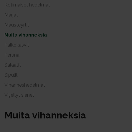
Kotimaiset hedelmät
Marjat
Mausteyrtit
Muita vihanneksia
Palkokasvit
Peruna
Salaatit
Sipulit
Vihanneshedelmät
Viljellyt sienet
Mui­ta vi­han­nek­sia