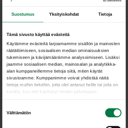
Suostumus
Yksityiskohdat
Tietoja
Jams­si
Kur­pit­sa
Tämä sivusto käyttää evästeitä
Käytämme evästeitä tarjoamamme sisällön ja mainosten
räätälöimiseen, sosiaalisen median ominaisuuksien
tukemiseen ja kävijämäärämme analysoimiseen. Lisäksi
jaamme sosiaalisen median, mainosalan ja analytiikka-
alan kumppaneillemme tietoja siitä, miten käytät
sivustoamme. Kumppanimme voivat yhdistää näitä
Lat­va-ar­ti­sok­ka
Leh­ti­sel­le­ri
tietoja muihin tietoihin, joita olet antanut heille tai joita on
kerätty, kun olet käyttänyt heidän palvelujaan.
S
Välttämätön
u
o
s