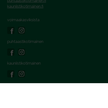
puhtaastikotimainen.fi
kauniistikotimainen.fi
voimaakasviksista
puhtaastikotimainen
kauniistikotimainen