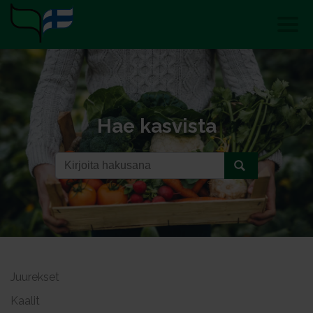
Hae kasvista
Juurekset
Kaalit