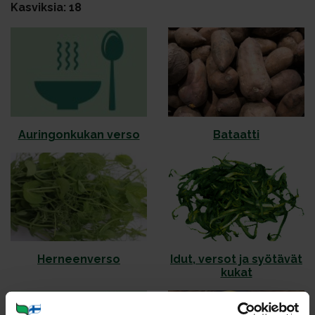
Kasviksia: 18
Au­rin­gon­ku­kan ver­so
Ba­taat­ti
Her­neen­ver­so
Idut, ver­sot ja syö­tä­vät
ku­kat