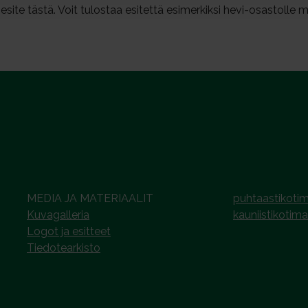
site tästä. Voit tulostaa esitettä esimerkiksi hevi-osastolle 
MEDIA JA MATERIAALIT
puhtaastikotim
Kuvagalleria
kauniistikotima
Logot ja esitteet
Tiedotearkisto