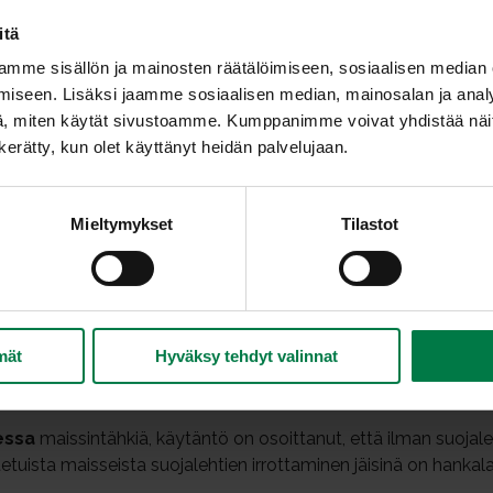
Maissi on Meksikosta kotoisin oleva viljakasvi. Sitä 
itä
Maissi on maailman tärkeimpiä viljakasveja, se on 
mme sisällön ja mainosten räätälöimiseen, sosiaalisen median
öljyä, tärkkelystä ja jauhoja. Maissi vaatii pitkän
iseen. Lisäksi jaamme sosiaalisen median, mainosalan ja analy
20 senttiä pitkä, kiinteä, tasainen ja mehevä. Tähkä
, miten käytät sivustoamme. Kumppanimme voivat yhdistää näitä t
Uloimpana kasvavat vihreät suojuslehdet.
n kerätty, kun olet käyttänyt heidän palvelujaan.
Maissin jyvät syödään raakana tai kypsennettyinä. 
, keittoihin ja patoihin. Kokonaiset tähkät voi kypsentää vedess
Mieltymykset
Tilastot
 joita voi käyttää tavallisen maissin tavoin.
sisältävät sokeria, joka säilytettäessä muuttuu nopeasti tärk
an ja muuttuu jauhomaiseksi. Siksi maissi säilyy vain hyvin l
kuulautaa vasten ja leikkaamalla teävällä veitsellä ylhäältä al
mät
Hyväksy tehdyt valinnat
säilyttää kylmässä +2 – +5 asteessa ja käyttää ruuaksi niin pia
ovat paikoillaan.
essa
maissintähkiä, käytäntö on osoittanut, että ilman suojal
stetuista maisseista suojalehtien irrottaminen jäisinä on hankal