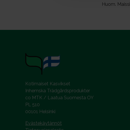
Huom. Maissie
v
a
l
i
n
t
a
Kotimaiset Kasvikset
Inhemska Trädgårdsprodukter
co MTK / Laatua Suomesta OY
PL 510
00101 Helsinki
Evästekäytännöt