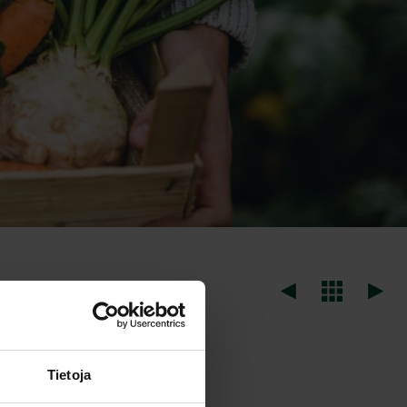
harata)
Tietoja