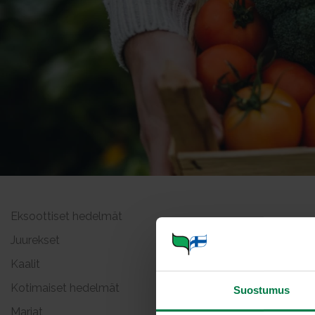
Eksoottiset hedelmät
Maissi
Juurekset
Kaalit
Kotimaiset hedelmät
Suostumus
Marjat