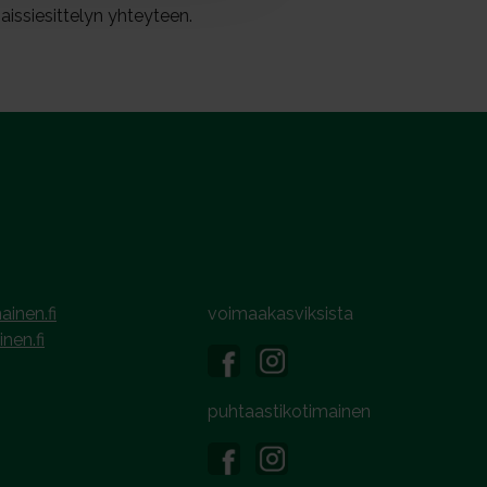
maissiesittelyn yhteyteen.
ainen.fi
voimaakasviksista
inen.fi
puhtaastikotimainen