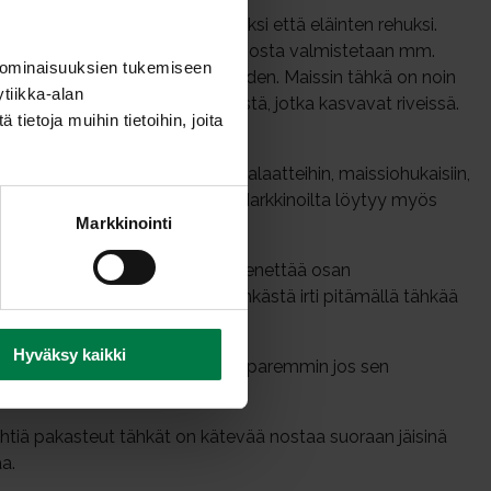
viljellään sekä ihmisten ravinnoksi että eläinten rehuksi.
tärkeä teollisuuden raaka-aine, josta valmistetaan mm.
 ominaisuuksien tukemiseen
 lämpimän ja aurinkoisen kasvukauden. Maissin tähkä on noin
tiikka-alan
t koostuvat keltaisista siemenistä, jotka kasvavat riveissä.
ietoja muihin tietoihin, joita
Tuoreet maissinjyvät sopivat salaatteihin, maissiohukaisiin,
ä keittäen, uunissa tai grillata. Markkinoilta löytyy myös
Markkinointi
kelykseksi. Prosessissa maissi menettää osan
yhyen aikaa. Jyvät saadaan tähkästä irti pitämällä tähkää
aspäin.
Hyväksy kaikki
n kuin mahdollista. Maissi säilyy paremmin jos sen
ehtiä pakasteut tähkät on kätevää nostaa suoraan jäisinä
aa.