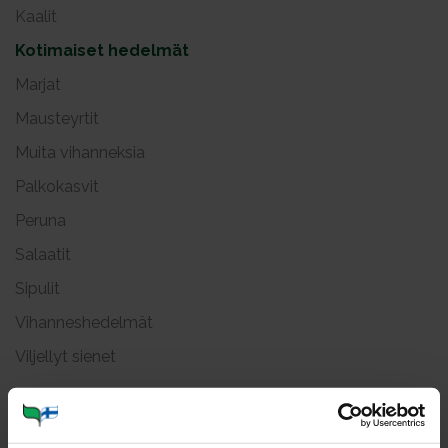
Kaalit
Kotimaiset hedelmät
Marjat
Mausteyrtit
Muita vihanneksia
Palkokasvit
Peruna
Salaatit
Sipulit
Vihanneshedelmät
Viljellyt sienet
Kir­sik­ka