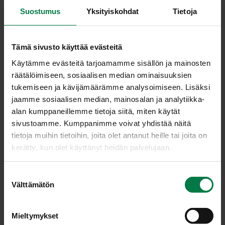
Suostumus
Yksityiskohdat
Tietoja
Tämä sivusto käyttää evästeitä
KIR­SIK­KA (Pru­nus
Käytämme evästeitä tarjoamamme sisällön ja mainosten
räätälöimiseen, sosiaalisen median ominaisuuksien
ce­ra­sus ja P. avius)
tukemiseen ja kävijämäärämme analysoimiseen. Lisäksi
jaamme sosiaalisen median, mainosalan ja analytiikka-
Myös kirsikka on varsin vanha
alan kumppaneillemme tietoja siitä, miten käytät
hyötykasvi: tätä kivihedelmää on
sivustoamme. Kumppanimme voivat yhdistää näitä
viljelty Kiinassa jo yli 4000 vuotta.
tietoja muihin tietoihin, joita olet antanut heille tai joita on
Kirsikoita on yli sata lajia, mutta
kerätty, kun olet käyttänyt heidän palvelujaan.
tuotannossa on pääasiassa vain
kaksi lajia, hapankirsikka ja imelä kirsikka. Imeläkirsikat
S
ovat väriltään keltaisia, punakeltaisia tai
Välttämätön
u
tummanpunaisia, melkein mustia. Maultaan ne ovat
o
lajikkeelle tyypillisiä aromaattisen makeita.
s
Mieltymykset
Hapankirsikkalajikkeista kuulasmarjat ovat
t