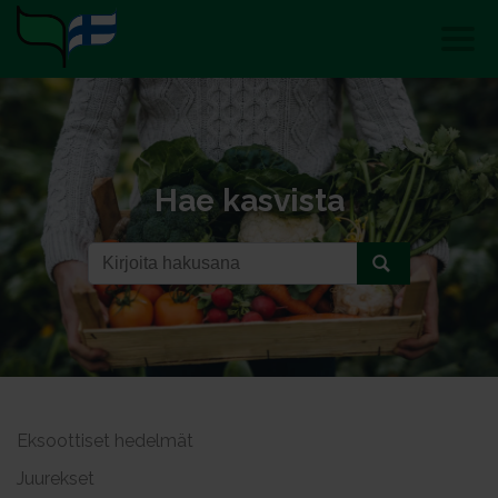
Hae kasvista
Eksoottiset hedelmät
Juurekset