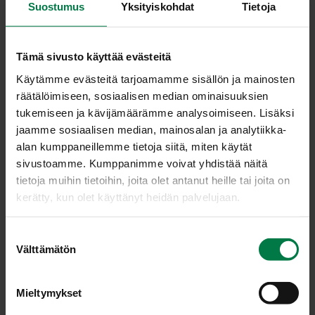
Suostumus
Yksityiskohdat
Tietoja
Tämä sivusto käyttää evästeitä
Käytämme evästeitä tarjoamamme sisällön ja mainosten
räätälöimiseen, sosiaalisen median ominaisuuksien
tukemiseen ja kävijämäärämme analysoimiseen. Lisäksi
Aa­sia­lai­nen sie­ni kas­
Al­sa­cen lant­tu-pos­su­
jaamme sosiaalisen median, mainosalan ja analytiikka-
vis­vok­ki
pa­ta
alan kumppaneillemme tietoja siitä, miten käytät
sivustoamme. Kumppanimme voivat yhdistää näitä
tietoja muihin tietoihin, joita olet antanut heille tai joita on
kerätty, kun olet käyttänyt heidän palvelujaan.
S
Välttämätön
u
Au­rin­koi­set aa­miais­to­
Avo­ka­do­sa­laat­ti
o
maa­tit
s
Mieltymykset
t