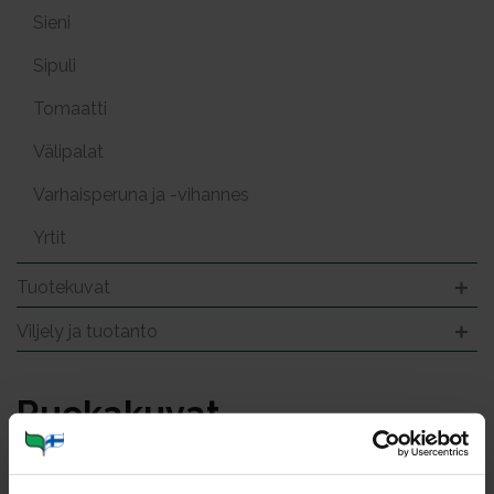
Sieni
Sipuli
Tomaatti
Välipalat
Varhaisperuna ja -vihannes
Yrtit
Tuotekuvat
Viljely ja tuotanto
Ruo­ka­ku­vat
Kuvat: 352