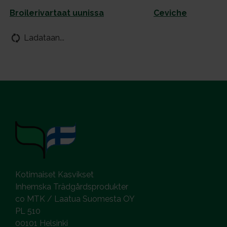
Broi­le­ri­var­taat uu­nis­sa
Ce­vic­he
Ladataan...
Kotimaiset Kasvikset
Inhemska Trädgårdsprodukter
co MTK / Laatua Suomesta OY
PL 510
00101 Helsinki