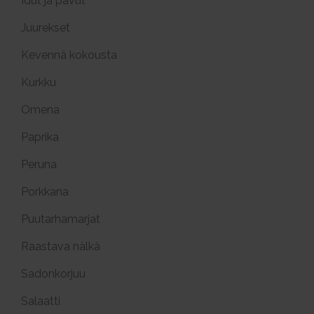
Idut ja pavut
Juurekset
Kevennä kokousta
Kurkku
Omena
Paprika
Peruna
Porkkana
Puutarhamarjat
Raastava nälkä
Sadonkorjuu
Salaatti