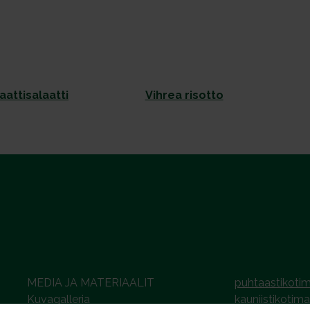
attisalaatti
Vihrea risotto
MEDIA JA MATERIAALIT
puhtaastikotim
Kuvagalleria
kauniistikotima