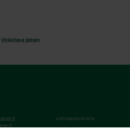
Virkistava jainen
ainen.fi
voimaakasviksista
inen.fi