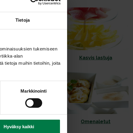
Tietoja
 ominaisuuksien tukemiseen
tiikka-alan
Kasvis dippi
Kasvis lastuja
ietoja muihin tietoihin, joita
Markkinointi
Mustah viikuna
Omenaletut
Hyväksy kaikki