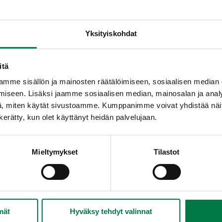
Yksityiskohdat
itä
mme sisällön ja mainosten räätälöimiseen, sosiaalisen median
iseen. Lisäksi jaamme sosiaalisen median, mainosalan ja analy
ia marjoja
Jumalainen kasvisleipa
, miten käytät sivustoamme. Kumppanimme voivat yhdistää näitä t
rtaassa
n kerätty, kun olet käyttänyt heidän palvelujaan.
Mieltymykset
Tilastot
 kasviksia
Marjainen fantasiakakku
mät
Hyväksy tehdyt valinnat