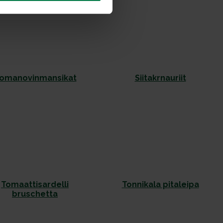
omanovinmansikat
Siitakrnauriit
Tomaattisardelli
Tonnikala pitaleipa
bruschetta