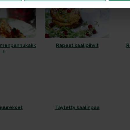
emenpannukakk
Rapeat kaalipihvit
R
u
juurekset
Taytetty kaalinpaa