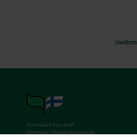
Uunitoma
Kotimaiset Kasvikset
Inhemska Trädgårdsprodukter