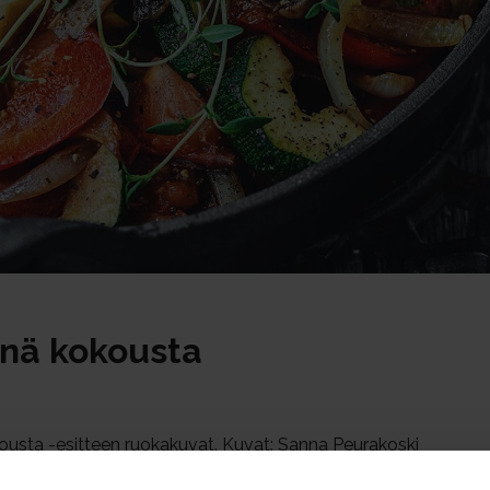
nä kokousta
usta -esitteen ruokakuvat. Kuvat: Sanna Peurakoski