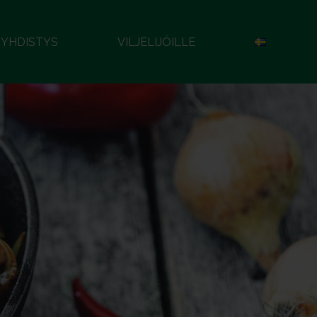
YHDISTYS
VILJELIJÖILLE