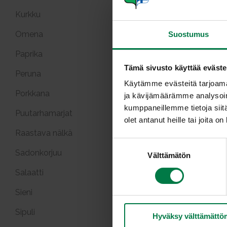
Kurkku
Omena
Suostumus
Paprika
Tämä sivusto käyttää eväste
Peruna
Käytämme evästeitä tarjoama
Porkkana
ja kävijämäärämme analysoim
Hedelm
kumppaneillemme tietoja siitä
va
Puutarhamarjat
olet antanut heille tai joita o
Raastava nälkä
S
Sadonkorjuu
Välttämätön
u
o
Salaatti
s
Sieni
t
u
Kauden
Sipuli
Hyväksy välttämättö
m