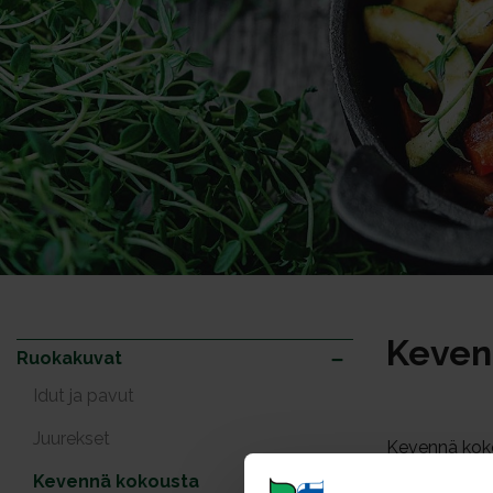
Keven
Ruokakuvat
Idut ja pavut
Juurekset
Kevennä koko
Kevennä kokousta
Kuvat: 19