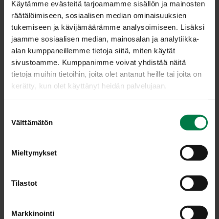
Kurk­ku kas­vus­tos­sa
Kurk­kua­se­tel­ma
Käytämme evästeitä tarjoamamme sisällön ja mainosten
räätälöimiseen, sosiaalisen median ominaisuuksien
tukemiseen ja kävijämäärämme analysoimiseen. Lisäksi
jaamme sosiaalisen median, mainosalan ja analytiikka-
alan kumppaneillemme tietoja siitä, miten käytät
sivustoamme. Kumppanimme voivat yhdistää näitä
tietoja muihin tietoihin, joita olet antanut heille tai joita on
kerätty, kun olet käyttänyt heidän palvelujaan.
Kurk­ku­kas­vus­to
Kurk­ku­kas­vus­to2
S
Välttämätön
u
o
s
Mieltymykset
t
u
Kur­kun pak­kaa­mi­nen
Kur­kun pak­kaa­mi­nen2
m
Tilastot
u
k
Markkinointi
s