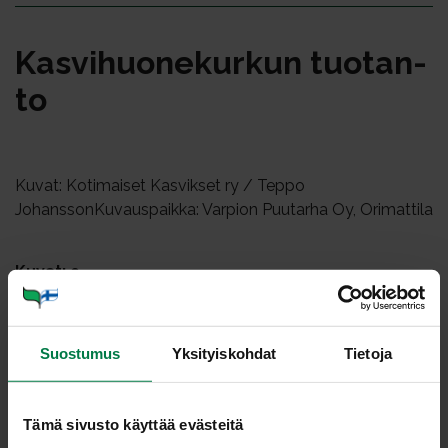
Kas­vi­huo­ne­kur­kun tuo­tan­
to
Kuvat: Kotimaiset Kasvikset ry / Teppo
JohanssonKuvauspaikka: Varpion Puutarha Oy, Orimattila
Kuvat: 9
Suostumus
Yksityiskohdat
Tietoja
Tämä sivusto käyttää evästeitä