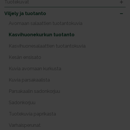
Tuotekuvat
Viljely ja tuotanto
Avomaan salaattien tuotantokuvia
Kasvihuonekurkun tuotanto
Kasvihuonesalaattien tuotantokuvia
Kesän ensisato
Kuvia avomaan kurkusta
Kuvia parsakaalista
Parsakaalin sadonkorjuu
Sadonkorjuu
Tuotekuvia paprikasta
Varhaisperunat