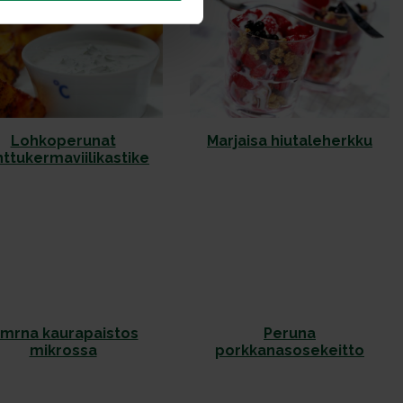
Lohkoperunat
Marjaisa hiutaleherkku
ttukermaviilikastike
mrna kaurapaistos
Peruna
mikrossa
porkkanasosekeitto