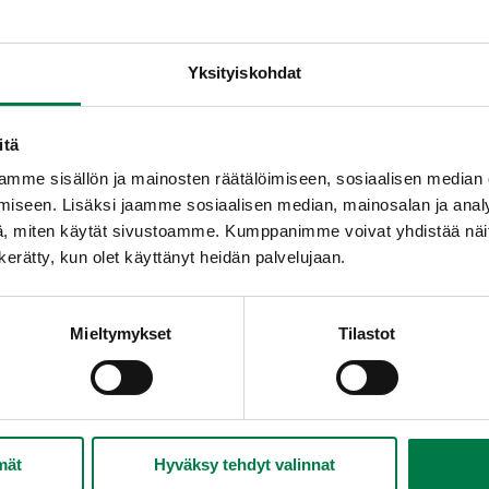
Yksityiskohdat
itä
mme sisällön ja mainosten räätälöimiseen, sosiaalisen median
iseen. Lisäksi jaamme sosiaalisen median, mainosalan ja analy
 kasviswokki
Broilerivartaat uunissa
, miten käytät sivustoamme. Kumppanimme voivat yhdistää näitä t
n kerätty, kun olet käyttänyt heidän palvelujaan.
Mieltymykset
Tilastot
s couscous
Kasvis kinkku pasta
Kirs
mät
Hyväksy tehdyt valinnat