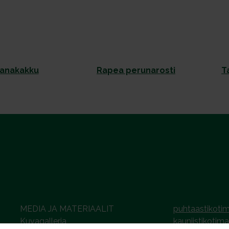
anakakku
Rapea perunarosti
T
MEDIA JA MATERIAALIT
puhtaastikotim
Kuvagalleria
kauniistikotima