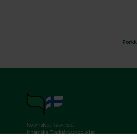
Porkk
Kotimaiset Kasvikset
Inhemska Trädgårdsprodukter