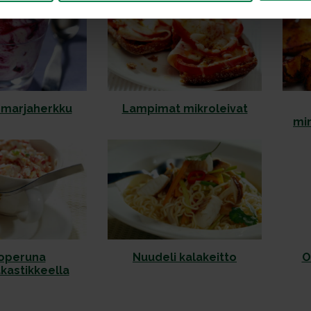
marjaherkku
Lampimat mikroleivat
min
operuna
Nuudeli kalakeitto
O
kastikkeella