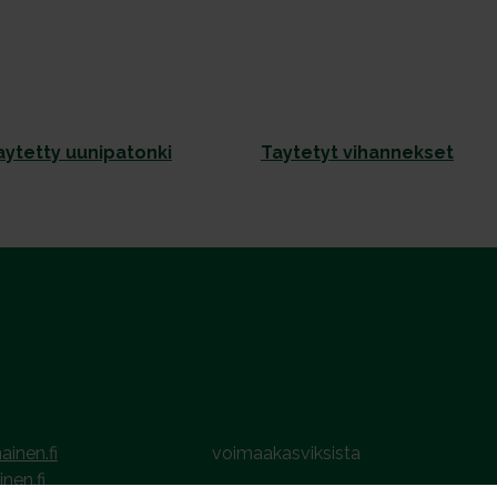
aytetty uunipatonki
Taytetyt vihannekset
ainen.fi
voimaakasviksista
inen.fi