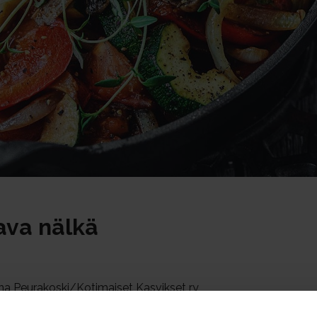
ava nälkä
na Peurakoski/Kotimaiset Kasvikset ry