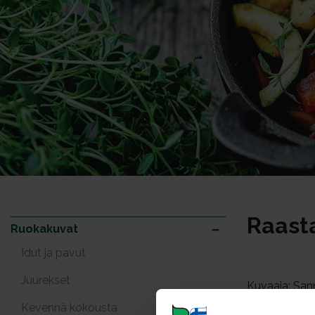
Raast
Ruokakuvat
Idut ja pavut
Juurekset
Kuvaaja: San
Kevennä kokousta
Kuvat: 29