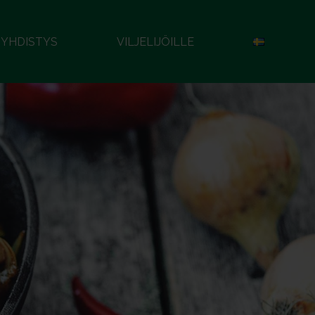
YHDISTYS
VILJELIJÖILLE