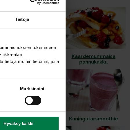
Tietoja
 ominaisuuksien tukemiseen
tiikka-alan
Iltapaiva pitsat
Kaardemummaisa
ietoja muihin tietoihin, joita
pannukakku
Markkinointi
ikkatomaatti sampylat
Kuningatarsmoothie
Hyväksy kaikki