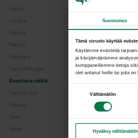
Kurkku
Omena
Suostumus
Paprika
Tämä sivusto käyttää eväste
Peruna
Käytämme evästeitä tarjoama
Porkkana
ja kävijämäärämme analysoim
Broileri
kumppaneillemme tietoja siitä
Puutarhamarjat
olet antanut heille tai joita o
Raastava nälkä
S
Sadonkorjuu
Välttämätön
u
o
Salaatti
s
t
Sieni
u
Kasvi
Sipuli
Hyväksy välttämättö
m