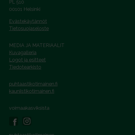
PL 510
00101 Helsinki
Evästekäytännöt
Tietosuojaseloste
MEDIA JA MATERIAALIT
Kuvagalleria
Logot ja esitteet
Tiedotearkisto
puhtaastikotimainen.fi
kauniistikotimainen.fi
voimaakasviksista