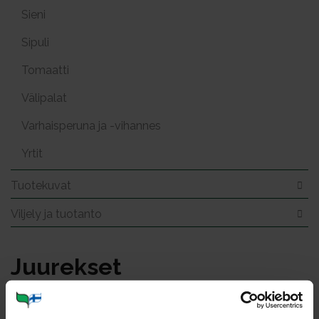
Sieni
Sipuli
Tomaatti
Välipalat
Varhaisperuna ja -vihannes
Yrtit
Tuotekuvat
Viljely ja tuotanto
Juu­rek­set
Kuvat: 52