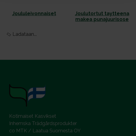
Jou­lu­lei­von­nai­set
Jou­lu­tor­tut tayt­tee­na
ma­kea pu­na­juu­ri­so­se
Ladataan...
Kotimaiset Kasvikset
Inhemska Trädgårdsprodukter
co MTK / Laatua Suomesta OY