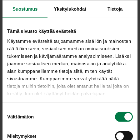
Suostumus
Yksityiskohdat
Tietoja
Tämä sivusto käyttää evästeitä
Käytämme evästeitä tarjoamamme sisällön ja mainosten
räätälöimiseen, sosiaalisen median ominaisuuksien
Al­sa­cen lant­tu-pos­su­
Bors­si­keit­to
tukemiseen ja kävijämäärämme analysoimiseen. Lisäksi
pa­ta
jaamme sosiaalisen median, mainosalan ja analytiikka-
alan kumppaneillemme tietoja siitä, miten käytät
sivustoamme. Kumppanimme voivat yhdistää näitä
tietoja muihin tietoihin, joita olet antanut heille tai joita on
kerätty, kun olet käyttänyt heidän palvelujaan.
S
Fe­ta­juu­res­pais­tos
Glo­gi ja jou­lu­tort­tu
Välttämätön
u
o
s
Mieltymykset