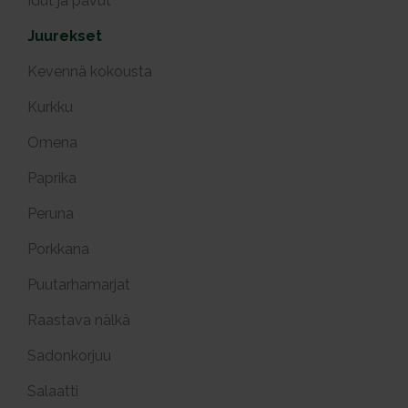
Idut ja pavut
Juurekset
Kevennä kokousta
Kurkku
Omena
Paprika
Peruna
Porkkana
Puutarhamarjat
Raastava nälkä
Sadonkorjuu
Salaatti