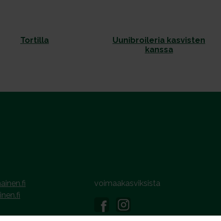
Tortilla
Uunibroileria kasvisten
kanssa
ainen.fi
voimaakasviksista
inen.fi