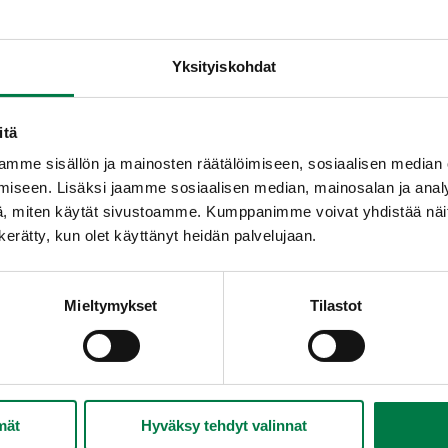
Yksityiskohdat
itä
a perunaleivos
Curryperunat
In
mme sisällön ja mainosten räätälöimiseen, sosiaalisen median
iseen. Lisäksi jaamme sosiaalisen median, mainosalan ja analy
, miten käytät sivustoamme. Kumppanimme voivat yhdistää näitä t
n kerätty, kun olet käyttänyt heidän palvelujaan.
Mieltymykset
Tilastot
n peruna
Mausteinen peruna
uustosalaatti
kasvispata
mät
Hyväksy tehdyt valinnat