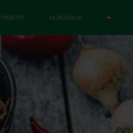
YHDISTYS
VILJELIJÖILLE