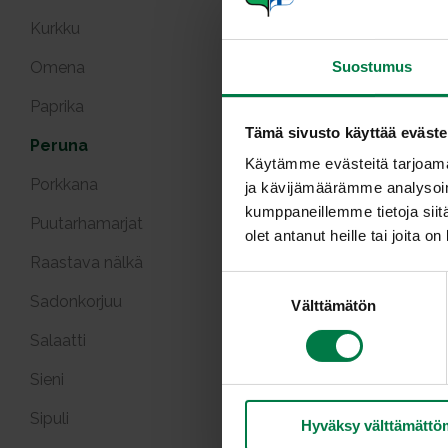
Kurkku
Omena
Suostumus
Paprika
Tämä sivusto käyttää eväste
Chilisukla
Peruna
Käytämme evästeitä tarjoama
Porkkana
ja kävijämäärämme analysoim
kumppaneillemme tietoja siitä
Puutarhamarjat
olet antanut heille tai joita o
Raastava nälkä
S
Sadonkorjuu
Välttämätön
u
o
Salaatti
Lämmi
s
sinihomej
t
Sieni
u
Sipuli
Hyväksy välttämättö
m