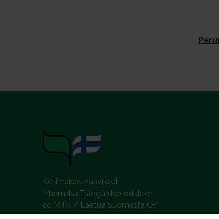
Perun
Kotimaiset Kasvikset
Inhemska Trädgårdsprodukter
co MTK / Laatua Suomesta OY
PL 510