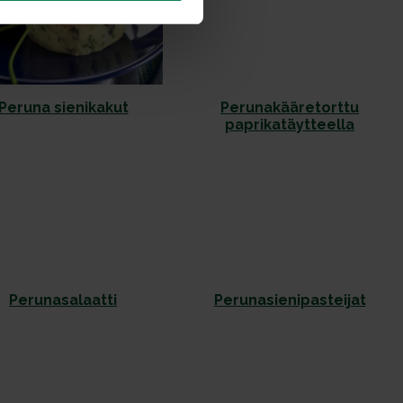
Peruna sienikakut
Perunakääretorttu
paprikatäytteella
Perunasalaatti
Perunasienipasteijat