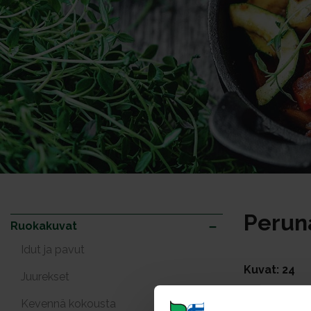
Perun
Ruokakuvat
Idut ja pavut
Kuvat: 24
Juurekset
Kevennä kokousta