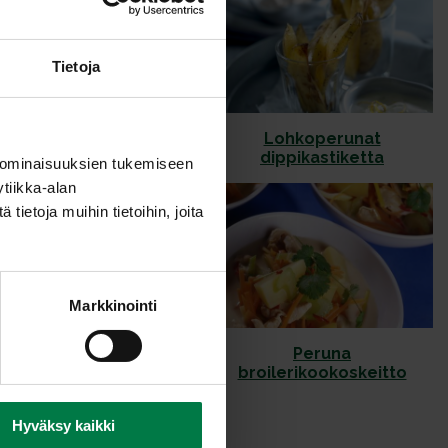
Tietoja
tialainen perunaraita
Lohkoperunat
dippikastiketta
 ominaisuuksien tukemiseen
tiikka-alan
ietoja muihin tietoihin, joita
Markkinointi
Mikroperuna
Peruna
kalkkunakastike
broilerikookoskeitto
Hyväksy kaikki