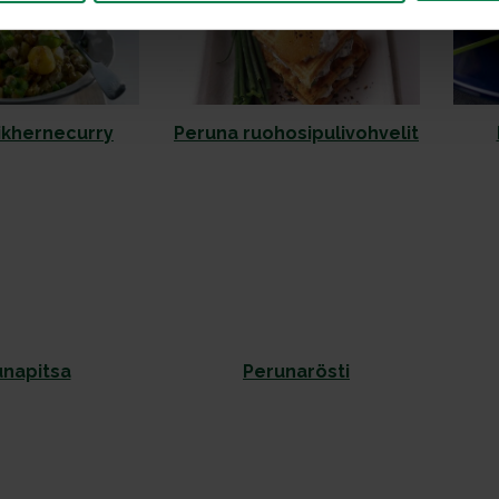
ikhernecurry
Peruna ruohosipulivohvelit
unapitsa
Perunarösti