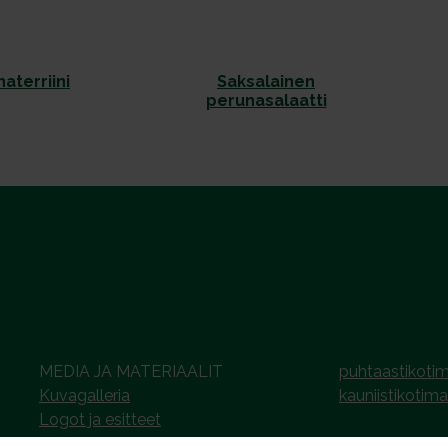
aterriini
Saksalainen
perunasalaatti
MEDIA JA MATERIAALIT
puhtaastikotim
Kuvagalleria
kauniistikotima
Logot ja esitteet
Tiedotearkisto