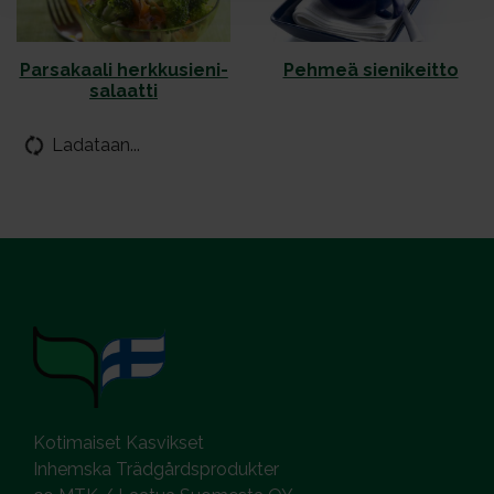
Par­sa­kaa­li herk­ku­sie­ni­
Peh­meä sie­ni­keit­to
sa­laat­ti
Ladataan...
Kotimaiset Kasvikset
Inhemska Trädgårdsprodukter