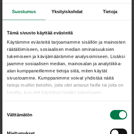
Suostumus
Yksityiskohdat
Tietoja
Tämä sivusto käyttää evästeitä
Käytämme evästeitä tarjoamamme sisällön ja mainosten
räätälöimiseen, sosiaalisen median ominaisuuksien
Aa­sia­lai­nen sie­ni kas­
Avo­ka­do­sa­laat­ti
tukemiseen ja kävijämäärämme analysoimiseen. Lisäksi
vis­vok­ki
jaamme sosiaalisen median, mainosalan ja analytiikka-
alan kumppaneillemme tietoja siitä, miten käytät
sivustoamme. Kumppanimme voivat yhdistää näitä
tietoja muihin tietoihin, joita olet antanut heille tai joita on
kerätty, kun olet käyttänyt heidän palvelujaan.
S
Gril­la­tut ka­la kas­vis­var­
Il­ta­pa­la­pii­raat sie­nis­tä
Välttämätön
u
taat
pi­naa­tis­ta
o
s
Mieltymykset