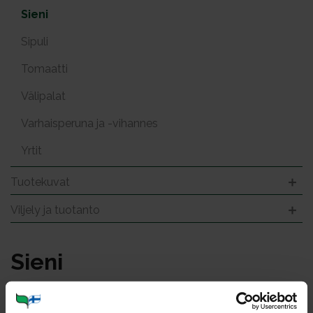
Sieni
Sipuli
Tomaatti
Välipalat
Varhaisperuna ja -vihannes
Yrtit
Tuotekuvat
Viljely ja tuotanto
Sie­ni
Kuvat: 23