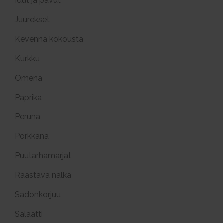
Idut ja pavut
Juurekset
Kevennä kokousta
Kurkku
Omena
Paprika
Peruna
Porkkana
Puutarhamarjat
Raastava nälkä
Sadonkorjuu
Salaatti