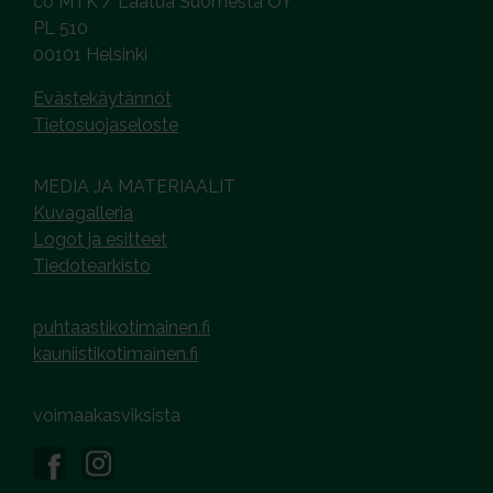
co MTK / Laatua Suomesta OY
PL 510
00101 Helsinki
Evästekäytännöt
Tietosuojaseloste
MEDIA JA MATERIAALIT
Kuvagalleria
Logot ja esitteet
Tiedotearkisto
puhtaastikotimainen.fi
kauniistikotimainen.fi
voimaakasviksista