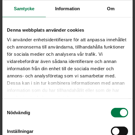
Samtycke
Information
Om
Denna webbplats använder cookies
Vi använder enhetsidentifierare för att anpassa innehållet
och annonserna till användarna, tillhandahålla funktioner
Al­sa­cen lant­tu-pos­su­
Bors­si­keit­to
för sociala medier och analysera vår trafik. Vi
pa­ta
vidarebefordrar även sådana identifierare och annan
information från din enhet till de sociala medier och
annons- och analysföretag som vi samarbetar med.
Dessa kan i sin tur kombinera informationen med annan
information som du har tillhandahållit eller som de har
samlat in när du har använt deras tjänster.
S
Fe­ta­juu­res­pais­tos
Glo­gi ja jou­lu­tort­tu
Nödvändig
a
m
t
Inställningar