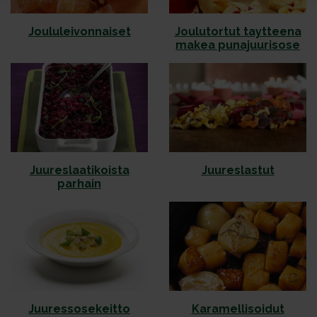
Jou­lu­lei­von­nai­set
Jou­lu­tor­tut tayt­tee­na
ma­kea pu­na­juu­ri­so­se
Juureslaatikoista
Juureslastut
parhain
Juuressosekeitto
Karamellisoidut