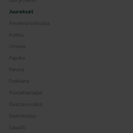
Idut ja pavut
Juurekset
Kevennä kokousta
Kurkku
Omena
Paprika
Peruna
Porkkana
Puutarhamarjat
Raastava nälkä
Sadonkorjuu
Salaatti