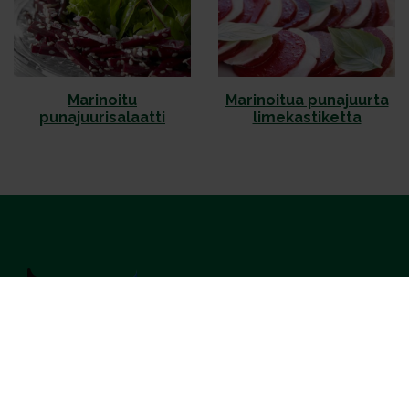
Marinoitu
Marinoitua punajuurta
punajuurisalaatti
limekastiketta
Kotimaiset Kasvikset
Inhemska Trädgårdsprodukter