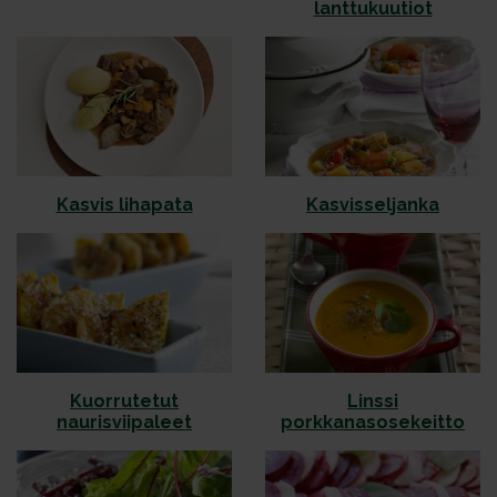
lanttukuutiot
Kasvis lihapata
Kasvisseljanka
Kuorrutetut
Linssi
naurisviipaleet
porkkanasosekeitto