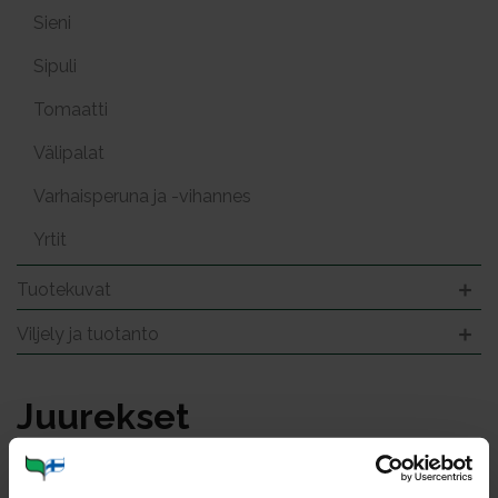
Sieni
Sipuli
Tomaatti
Välipalat
Varhaisperuna ja -vihannes
Yrtit
Tuotekuvat
Viljely ja tuotanto
Juu­rek­set
Kuvat: 52