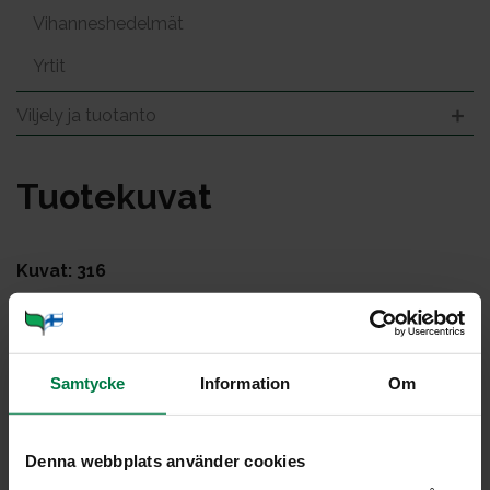
Vihanneshedelmät
Yrtit
Viljely ja tuotanto
Tuo­te­ku­vat
Kuvat: 316
Samtycke
Information
Om
Denna webbplats använder cookies
Ai­na saa­ta­vil­la kas­vik­
Avo­maa­kurk­ku iso
set so