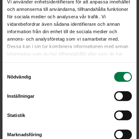
Vi använder enhetsidentifierare för att anpassa innehållet
och annonserna till användarna, tillhandahålla funktioner
för sociala medier och analysera vår trafik. Vi
vidarebefordrar även sådana identifierare och annan
information från din enhet till de sociala medier och
annons- och analysföretag som vi samarbetar med.
Dessa kan i sin tur kombinera informationen med annan
information som du har tillhandahållit eller som de har
Avo­maa­kur­kut
Ba­si­li­ka pu­nai­nen iso
samlat in när du har använt deras tjänster.
S
Nödvändig
a
m
t
Inställningar
y
c
Ba­si­li­ka-ase­tel­ma iso
Ba­si­li­ka1 iso
k
Statistik
e
s
Marknadsföring
v