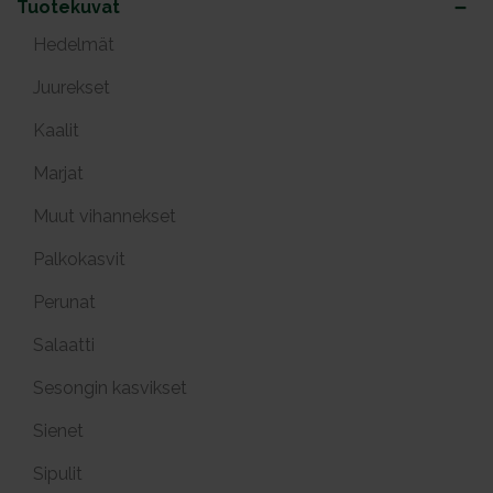
Tuotekuvat
Hedelmät
Juurekset
Kaalit
Marjat
Muut vihannekset
Palkokasvit
Perunat
Salaatti
Sesongin kasvikset
Sienet
Sipulit