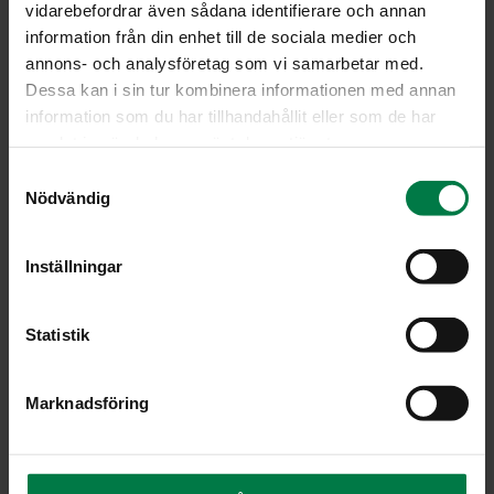
vidarebefordrar även sådana identifierare och annan
information från din enhet till de sociala medier och
8502
8517
annons- och analysföretag som vi samarbetar med.
Dessa kan i sin tur kombinera informationen med annan
information som du har tillhandahållit eller som de har
samlat in när du har använt deras tjänster.
S
Nödvändig
a
m
8629
8752
t
Inställningar
y
c
k
Statistik
e
s
Marknadsföring
v
9126
9244
a
l