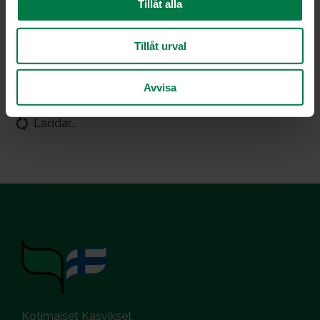
Tillåt alla
Tillåt urval
Avvisa
9248
9322
Laddar...
Kotimaiset Kasvikset