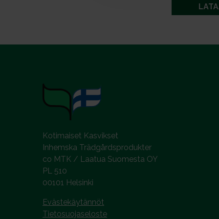
LATA
v
a
l
i
n
t
a
Kotimaiset Kasvikset
Inhemska Trädgårdsprodukter
co MTK / Laatua Suomesta OY
PL 510
00101 Helsinki
Evästekäytännöt
Tietosuojaseloste