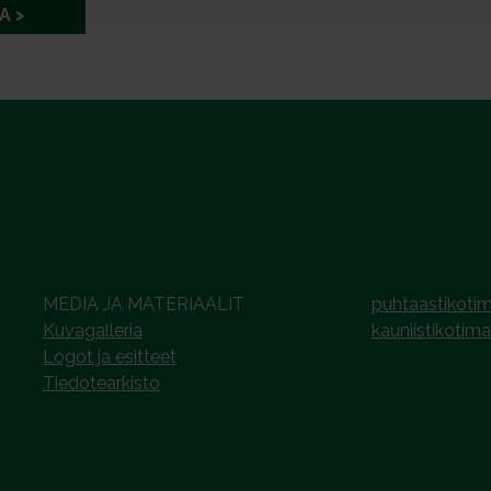
A
MEDIA JA MATERIAALIT
puhtaastikotim
Kuvagalleria
kauniistikotima
Logot ja esitteet
Tiedotearkisto