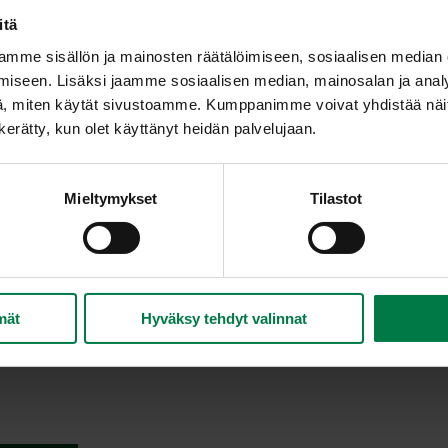
itä
mme sisällön ja mainosten räätälöimiseen, sosiaalisen median
iseen. Lisäksi jaamme sosiaalisen median, mainosalan ja analy
, miten käytät sivustoamme. Kumppanimme voivat yhdistää näitä t
n kerätty, kun olet käyttänyt heidän palvelujaan.
Mieltymykset
Tilastot
mät
Hyväksy tehdyt valinnat
asvatus kestää salaattilajikkeen, vuodenajan ja valon määrä