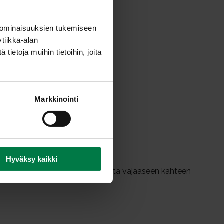
 ominaisuuksien tukemiseen
tiikka-alan
ietoja muihin tietoihin, joita
Markkinointi
Hyväksy kaikki
n mukaan alle yhdestä kuukaudesta vajaaseen kahteen