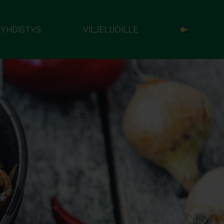
YHDISTYS
VILJELIJÖILLE