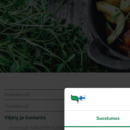
9322
Ruokakuvat
Tuotekuvat
Viljely ja tuotanto
Suostumus
Avomaan salaattien tuotantokuvia