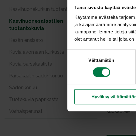
Tämä sivusto käyttää eväste
Kasvihuonekurkun tuotanto
Käytämme evästeitä tarjoama
Kasvihuonesalaattien
ja kävijämäärämme analysoim
tuotantokuvia
kumppaneillemme tietoja siitä
olet antanut heille tai joita o
Kesän ensisato
Kuvia avomaan kurkusta
S
Välttämätön
u
Kuvia parsakaalista
o
s
Parsakaalin sadonkorjuu
t
Sadonkorjuu
u
Hyväksy välttämättö
m
Tuotekuvia paprikasta
Salaattien k
u
kuukauteen.
Varhaisperunat
k
s
e
n