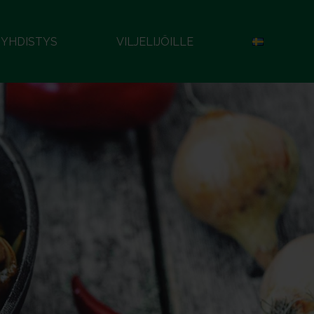
YHDISTYS
VILJELIJÖILLE