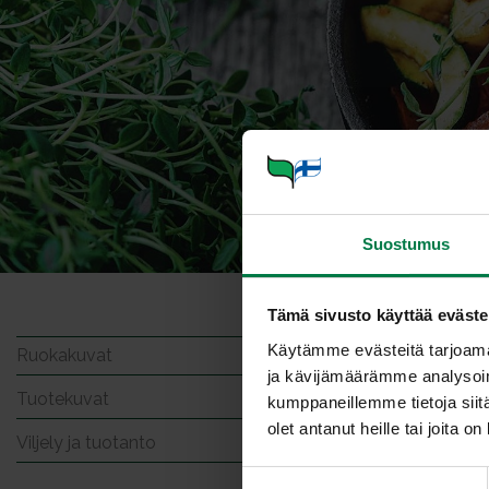
Suostumus
Tämä sivusto käyttää eväste
Tammen
Käytämme evästeitä tarjoama
Ruokakuvat
ja kävijämäärämme analysoim
Tuotekuvat
kumppaneillemme tietoja siitä
olet antanut heille tai joita o
Viljely ja tuotanto
Kuvan on ot
S
Teppo Johans