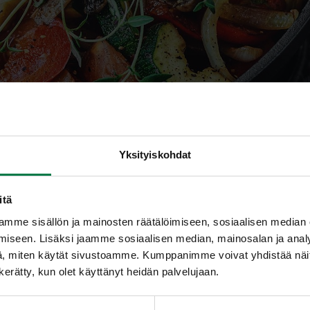
Yksityiskohdat
itä
lehti pun 1 – kuvaaja tj
mme sisällön ja mainosten räätälöimiseen, sosiaalisen median
iseen. Lisäksi jaamme sosiaalisen median, mainosalan ja analy
, miten käytät sivustoamme. Kumppanimme voivat yhdistää näitä t
n kerätty, kun olet käyttänyt heidän palvelujaan.
tanut Teppo Johansson
son info@ateljeeunlimited.com