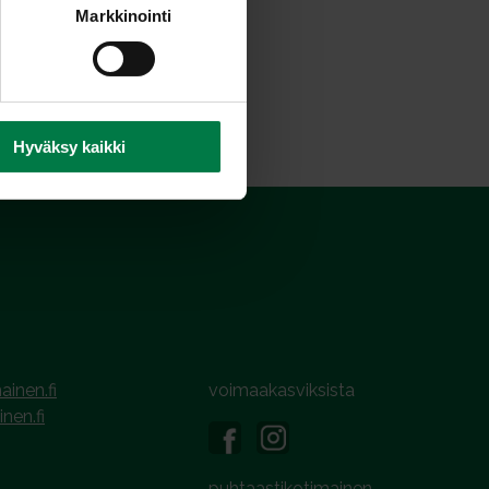
Markkinointi
Hyväksy kaikki
ainen.fi
voimaakasviksista
inen.fi
puhtaastikotimainen