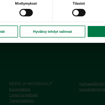
Mieltymykset
Tilastot
A
mät
Hyväksy tehdyt valinnat
MEDIA JA MATERIAALIT
puhtaastikotim
Kuvagalleria
kauniistikotima
Logot ja esitteet
Tiedotearkisto