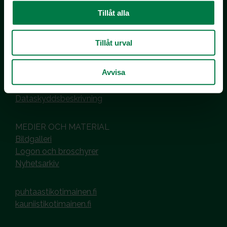
Tillåt alla
Kotimaiset Kasvikset
Inhemska Trädgårdsprodukter
co MTK / Laatua Suomesta OY
Tillåt urval
PL 510
00101 Helsinki
Avvisa
Hantering av cookies
Dataskyddsbeskrivning
MEDIER OCH MATERIAL
Bildgalleri
Logon och broschyrer
Nyhetsarkiv
puhtaastikotimainen.fi
kauniistikotimainen.fi