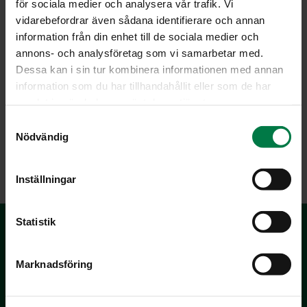
för sociala medier och analysera vår trafik. Vi
vidarebefordrar även sådana identifierare och annan
information från din enhet till de sociala medier och
annons- och analysföretag som vi samarbetar med.
Kuvan on ottanut Teppo Johansson
Dessa kan i sin tur kombinera informationen med annan
Teppo Johansson info@ateljeeunlimited.com
information som du har tillhandahållit eller som de har
samlat in när du har använt deras tjänster.
S
Nödvändig
a
LATAA
m
t
Inställningar
y
c
k
Statistik
e
s
Marknadsföring
v
a
l