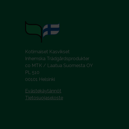
l
i
n
t
a
Kotimaiset Kasvikset
Inhemska Trädgårdsprodukter
co MTK / Laatua Suomesta OY
PL 510
00101 Helsinki
Evästekäytännöt
Tietosuojaseloste