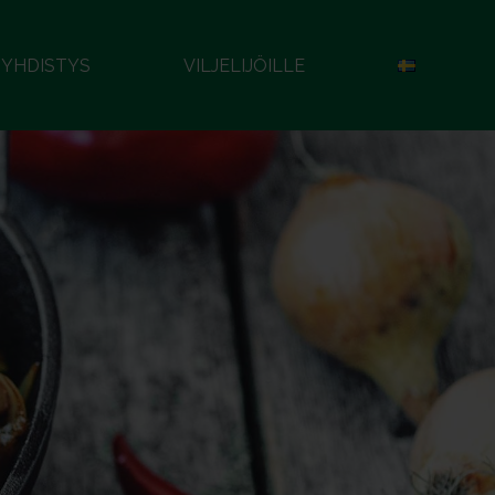
YHDISTYS
VILJELIJÖILLE