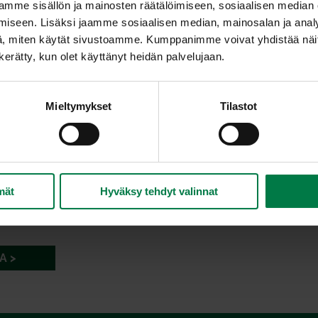
mme sisällön ja mainosten räätälöimiseen, sosiaalisen median
iseen. Lisäksi jaamme sosiaalisen median, mainosalan ja analy
, miten käytät sivustoamme. Kumppanimme voivat yhdistää näitä t
n kerätty, kun olet käyttänyt heidän palvelujaan.
Mieltymykset
Tilastot
mät
Hyväksy tehdyt valinnat
A