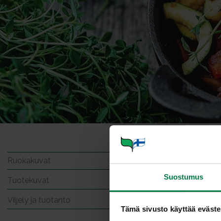
Peruno
Ruokakuvat
Suostumus
Tuotekuvat
Viljely ja tuotanto
Tämä sivusto käyttää eväste