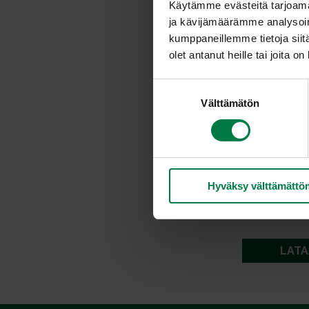
Käytämme evästeitä tarjoama
ja kävijämäärämme analysoim
kumppaneillemme tietoja siitä
olet antanut heille tai joita o
S
Välttämätön
u
o
s
t
u
Hyväksy välttämättö
m
u
k
s
LATA
e
n
v
a