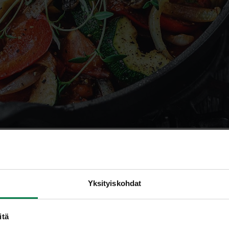
ita 5
Yksityiskohdat
itä