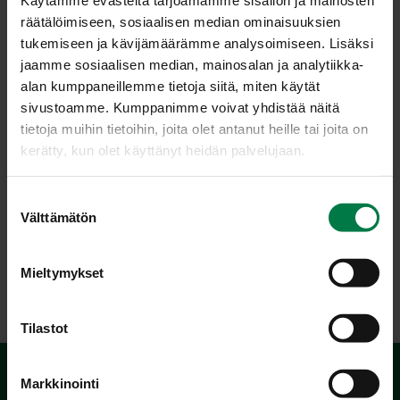
Käytämme evästeitä tarjoamamme sisällön ja mainosten
räätälöimiseen, sosiaalisen median ominaisuuksien
tukemiseen ja kävijämäärämme analysoimiseen. Lisäksi
jaamme sosiaalisen median, mainosalan ja analytiikka-
alan kumppaneillemme tietoja siitä, miten käytät
sivustoamme. Kumppanimme voivat yhdistää näitä
tietoja muihin tietoihin, joita olet antanut heille tai joita on
kerätty, kun olet käyttänyt heidän palvelujaan.
S
Välttämätön
u
o
s
Mieltymykset
LATAA
t
u
m
Tilastot
u
k
Markkinointi
s