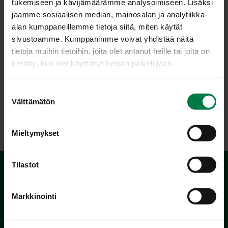
tukemiseen ja kävijämäärämme analysoimiseen. Lisäksi
jaamme sosiaalisen median, mainosalan ja analytiikka-
alan kumppaneillemme tietoja siitä, miten käytät
sivustoamme. Kumppanimme voivat yhdistää näitä
tietoja muihin tietoihin, joita olet antanut heille tai joita on
Kuva: Kotimaiset Kasvikset ry / Teppo Johansson
kerätty, kun olet käyttänyt heidän palvelujaan.
S
Välttämätön
u
LATAA
o
s
Mieltymykset
t
u
m
Tilastot
u
k
Markkinointi
s
e
n