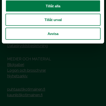
Tillåt alla
Kotimaiset Kasvikset
Inhemska Trädgårdsprodukter
co MTK / Laatua Suomesta OY
Tillåt urval
PL 510
00101 Helsinki
Avvisa
Hantering av cookies
Dataskyddsbeskrivning
MEDIER OCH MATERIAL
Bildgalleri
Logon och broschyrer
Nyhetsarkiv
puhtaastikotimainen.fi
kauniistikotimainen.fi