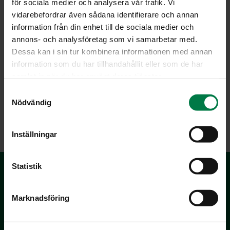
för sociala medier och analysera vår trafik. Vi
vidarebefordrar även sådana identifierare och annan
information från din enhet till de sociala medier och
annons- och analysföretag som vi samarbetar med.
Dessa kan i sin tur kombinera informationen med annan
Kuva: Kotimaiset Kasvikset ry / Teppo Johansson
information som du har tillhandahållit eller som de har
samlat in när du har använt deras tjänster.
S
Nödvändig
a
LATAA
m
t
Inställningar
y
c
k
Statistik
e
s
Marknadsföring
v
a
l