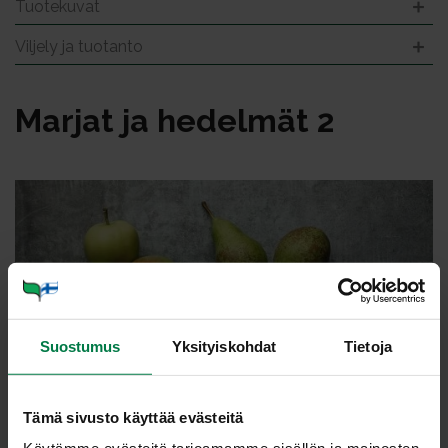
Tuotekuvat
Viljely ja tuotanto
Mar­jat ja he­del­mät 2
Suostumus
Yksityiskohdat
Tietoja
Tämä sivusto käyttää evästeitä