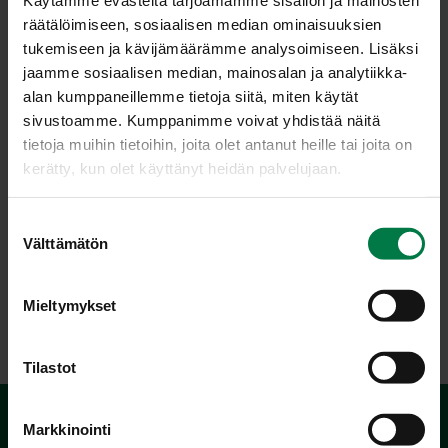
Käytämme evästeitä tarjoamamme sisällön ja mainosten
räätälöimiseen, sosiaalisen median ominaisuuksien
tukemiseen ja kävijämäärämme analysoimiseen. Lisäksi
jaamme sosiaalisen median, mainosalan ja analytiikka-
alan kumppaneillemme tietoja siitä, miten käytät
sivustoamme. Kumppanimme voivat yhdistää näitä
tietoja muihin tietoihin, joita olet antanut heille tai joita on
kerätty, kun olet käyttänyt heidän palvelujaan.
S
Välttämätön
u
o
s
Mieltymykset
LATAA
t
u
m
Tilastot
u
k
Markkinointi
s