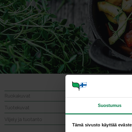
Kurkk
Ruokakuvat
Suostumus
Tuotekuvat
Viljely ja tuotanto
Tämä sivusto käyttää eväste