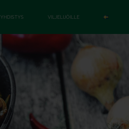
YHDISTYS
VILJELIJÖILLE