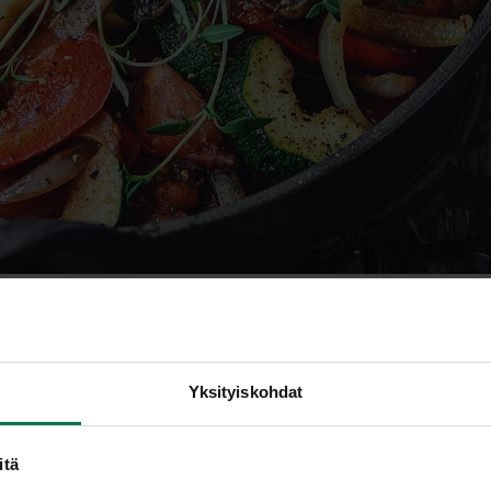
ukasvusto2
Yksityiskohdat
itä