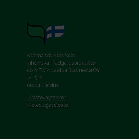
l
i
n
t
a
Kotimaiset Kasvikset
Inhemska Trädgårdsprodukter
co MTK / Laatua Suomesta OY
PL 510
00101 Helsinki
Evästekäytännöt
Tietosuojaseloste