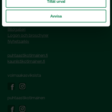
Tillåt urval
Hantering av cookies
Dataskyddsbeskrivning
Avvisa
MEDIER OCH MATERIAL
Bildgalleri
Logon och broschyrer
Nyhetsarkiv
puhtaastikotimainen.fi
kauniistikotimainen.fi
voimaakasviksista
puhtaastikotimainen