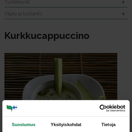
Tuotekuvat
Viljely ja tuotanto
Kurk­ku­cap­puc­ci­no
Suostumus
Yksityiskohdat
Tietoja