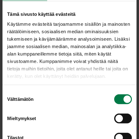
Tämä sivusto käyttää evästeitä
Käytämme evästeitä tarjoamamme sisällön ja mainosten
räätälöimiseen, sosiaalisen median ominaisuuksien
tukemiseen ja kävijämäärämme analysoimiseen. Lisäksi
jaamme sosiaalisen median, mainosalan ja analytiikka-
alan kumppaneillemme tietoja siitä, miten käytät
sivustoamme. Kumppanimme voivat yhdistää näitä
tietoja muihin tietoihin, joita olet antanut heille tai joita on
kerätty, kun olet käyttänyt heidän palvelujaan.
S
Välttämätön
u
o
Kuva: Kotimaiset Kasvikset ry, Teppo Johansson
s
Mieltymykset
t
u
m
Tilastot